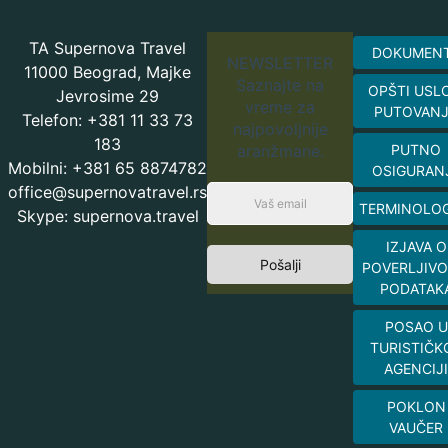
TA Supernova Travel
DOKUMEN
NEWSLETTER
11000 Beograd, Majke
Saznajte na
OPŠTI USL
Jevrosime 29
vreme za
PUTOVAN
Telefon: +381 11 33 73
najpovoljnije
183
aranžmane.
PUTNO
Mobilni: +381 65 8874782
OSIGURAN
office@supernovatravel.rs
TERMINOLOG
Skype: supernova.travel
IZJAVA O
Pošalji
POVERLJIVO
PODATAK
POSAO U
TURISTIČK
AGENCIJI
POKLON
VAUČER