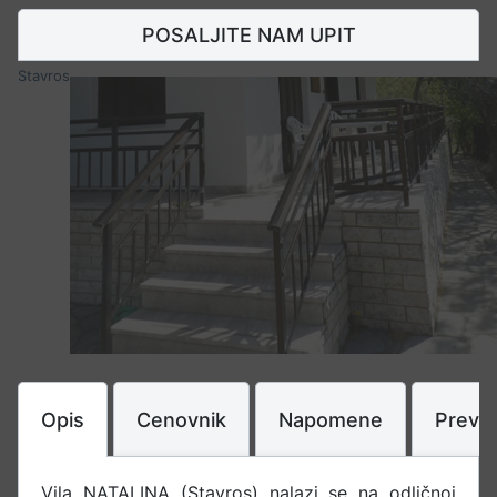
POSALJITE NAM UPIT
Stavros
Opis
Cenovnik
Napomene
Prevo
Vila NATALINA (Stavros) nalazi se na odličnoj