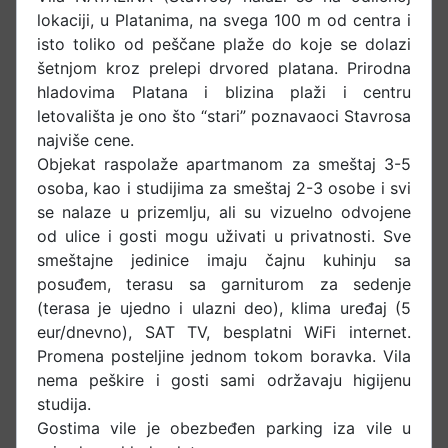
lokaciji, u Platanima, na svega 100 m od centra i
isto toliko od peščane plaže do koje se dolazi
šetnjom kroz prelepi drvored platana. Prirodna
hladovima Platana i blizina plaži i centru
letovališta je ono što “stari” poznavaoci Stavrosa
najviše cene.
Objekat raspolaže apartmanom za smeštaj 3-5
osoba, kao i studijima za smeštaj 2-3 osobe i svi
se nalaze u prizemlju, ali su vizuelno odvojene
od ulice i gosti mogu uživati u privatnosti. Sve
smeštajne jedinice imaju čajnu kuhinju sa
posuđem, terasu sa garniturom za sedenje
(terasa je ujedno i ulazni deo), klima uređaj (5
eur/dnevno), SAT TV, besplatni WiFi internet.
Promena posteljine jednom tokom boravka. Vila
nema peškire i gosti sami održavaju higijenu
studija.
Gostima vile je obezbeđen parking iza vile u