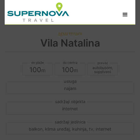
≡
apartmani
Vila Natalina
autobusom,
100
100
sopstveni
najam
internet
balkon, klima uređaj, kuhinja, tv, internet