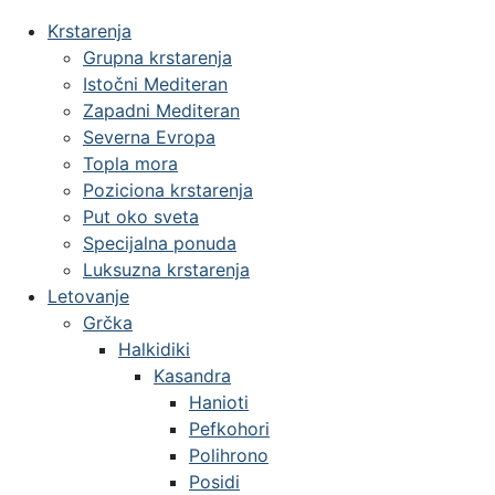
Krstarenja
Grupna krstarenja
Istočni Mediteran
Zapadni Mediteran
Severna Evropa
Topla mora
Poziciona krstarenja
Put oko sveta
Specijalna ponuda
Luksuzna krstarenja
Letovanje
Grčka
Halkidiki
Kasandra
Hanioti
Pefkohori
Polihrono
Posidi