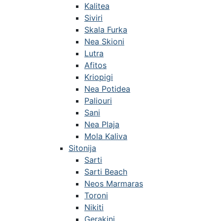
Kalitea
Siviri
Skala Furka
Nea Skioni
Lutra
Afitos
Kriopigi
Nea Potidea
Paliouri
Sani
Nea Plaja
Mola Kaliva
Sitonija
Sarti
Sarti Beach
Neos Marmaras
Toroni
Nikiti
Gerakini