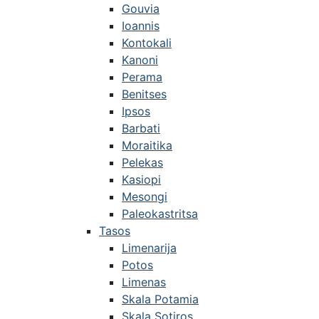
Gouvia
Ioannis
Kontokali
Kanoni
Perama
Benitses
Ipsos
Barbati
Moraitika
Pelekas
Kasiopi
Mesongi
Paleokastritsa
Tasos
Limenarija
Potos
Limenas
Skala Potamia
Skala Sotiros