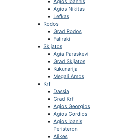
Agios Ioannis
Agios Nikitas
Lefkas
Rodos
Grad Rodos
Faliraki
Skijatos
Agia Paraskevi
Grad Skijatos
Kukunarija
Megali Amos
Krf
Dassia
Grad Krf
Agios Georgios
Agios Gordios
Agios Ioanis
Peristeron
Alikes