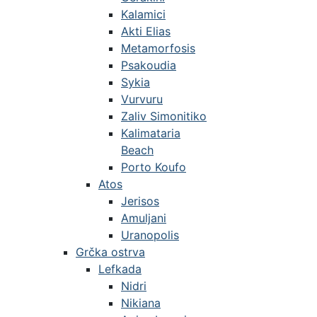
Kalamici
Akti Elias
Metamorfosis
Psakoudia
Sykia
Vurvuru
Zaliv Simonitiko
Kalimataria
Beach
Porto Koufo
Atos
Jerisos
Amuljani
Uranopolis
Grčka ostrva
Lefkada
Nidri
Nikiana