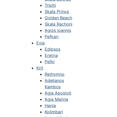
Tripiti
Skala Prinos
Golden Beach
Skala Rachoni
Agios Ioannis
Pefkari
Evia
Edipsos
Eretria
Pefki
Krit
Rethymno
Adelianos
Kambos
Agia Apostoli
Agia Marina
Hania
Kolimbari