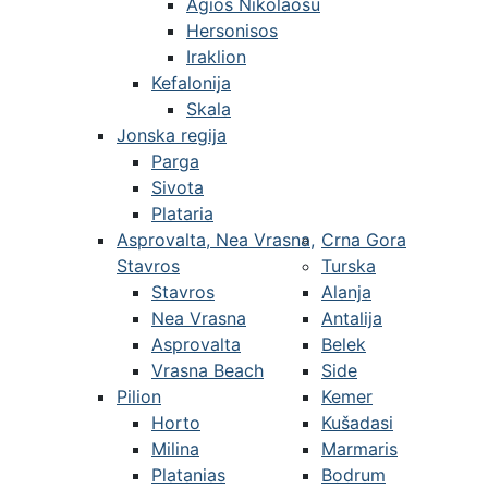
Agios Nikolaosu
Hersonisos
Iraklion
Kefalonija
Skala
Jonska regija
Parga
Sivota
Plataria
Asprovalta, Nea Vrasna,
Crna Gora
Stavros
Turska
Stavros
Alanja
Nea Vrasna
Antalija
Asprovalta
Belek
Vrasna Beach
Side
Pilion
Kemer
Horto
Kušadasi
Milina
Marmaris
Platanias
Bodrum