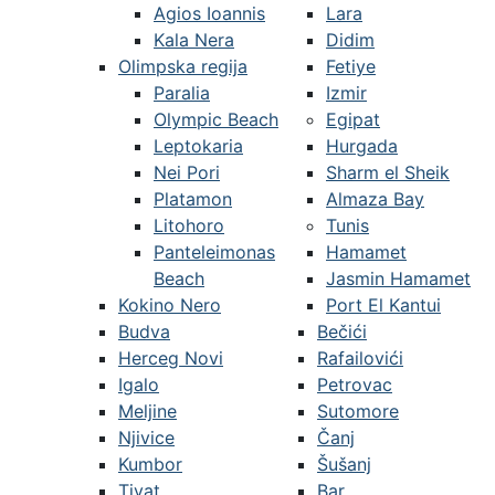
Agios Ioannis
Lara
Kala Nera
Didim
Olimpska regija
Fetiye
Paralia
Izmir
Olympic Beach
Egipat
Leptokaria
Hurgada
Nei Pori
Sharm el Sheik
Platamon
Almaza Bay
Litohoro
Tunis
Panteleimonas
Hamamet
Beach
Jasmin Hamamet
Kokino Nero
Port El Kantui
Budva
Bečići
Herceg Novi
Rafailovići
Igalo
Petrovac
Meljine
Sutomore
Njivice
Čanj
Kumbor
Šušanj
Tivat
Bar