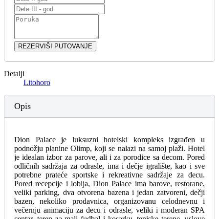
REZERVIŠI PUTOVANJE
Detalji
Litohoro
Opis
Dion Palace je luksuzni hotelski kompleks izgrađen u
podnožju planine Olimp, koji se nalazi na samoj plaži. Hotel
je idealan izbor za parove, ali i za porodice sa decom. Pored
odličnih sadržaja za odrasle, ima i dečje igralište, kao i sve
potrebne prateće sportske i rekreativne sadržaje za decu.
Pored recepcije i lobija, Dion Palace ima barove, restorane,
veliki parking, dva otvorena bazena i jedan zatvoreni, dečji
bazen, nekoliko prodavnica, organizovanu celodnevnu i
večernju animaciju za decu i odrasle, veliki i moderan SPA
centar, teren za mali fudbal i kosarku, teniske terene, uslove