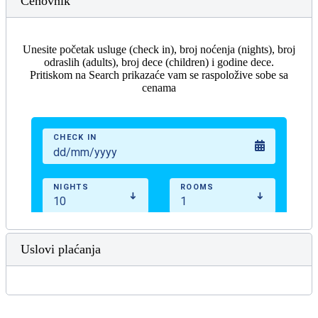
Cenovnik
Unesite početak usluge (check in), broj noćenja (nights), broj
odraslih (adults), broj dece (children) i godine dece.
Pritiskom na Search prikazaće vam se raspoložive sobe sa
cenama
Uslovi plaćanja