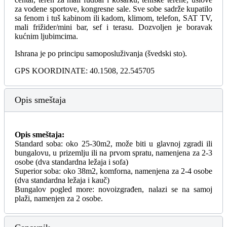
za vodene sportove, kongresne sale. Sve sobe sadrže kupatilo
sa fenom i tuš kabinom ili kadom, klimom, telefon, SAT TV,
mali frižider/mini bar, sef i terasu. Dozvoljen je boravak
kućnim ljubimcima.
Ishrana je po principu samoposluživanja (švedski sto).
GPS KOORDINATE: 40.1508, 22.545705
Opis smeštaja
Opis smeštaja:
Standard soba: oko 25-30m2, može biti u glavnoj zgradi ili
bungalovu, u prizemlju ili na prvom spratu, namenjena za 2-3
osobe (dva standardna ležaja i sofa)
Superior soba: oko 38m2, komforna, namenjena za 2-4 osobe
(dva standardna ležaja i kauč)
Bungalov pogled more: novoizgrađen, nalazi se na samoj
plaži, namenjen za 2 osobe.