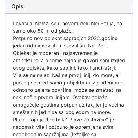
Opis
Lokacija: Nalazi se u novom delu Nei Porija, na
samo oko 50 m od plaže.
Potpuno nov objekat sagradjen 2022.godine,
jedan od najnovijih u letovalištu Nei Pori.
Objekat je moderan i najsavremenije
arhitekture, a o tome najbolje govori sam izgled
ovog objekta, kako spoljni, tako i unutrašnji.
Vila se ne nalazi baš na prvoj liniji do mora, ali
pošto je ispred samog objekta neizgrađeni deo,
odnosno zelena površina, može se smatrati na
neki način prvom linijom. Ovakav položaj
omogućuje gostima potpun užitak, jer je većina
smeštajnih jedinica sa pogledom na more.
Plaža, koja je dobitnik “ Plave Zastavice”, je
nadomak vile i potpuno je opremljena svim
neophodnim sadržajima (ležaljke sa