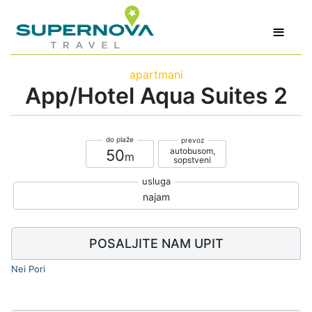
≡
apartmani
App/Hotel Aqua Suites 2
autobusom,
50
sopstveni
najam
POSALJITE NAM UPIT
Nei Pori