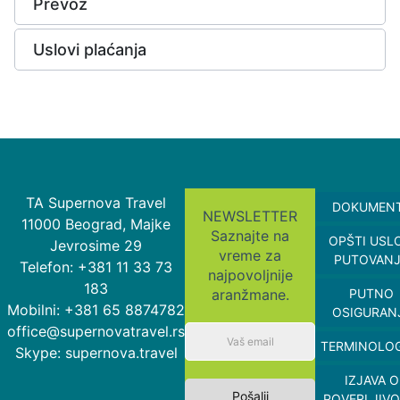
Prevoz
Uslovi plaćanja
TA Supernova Travel
DOKUMEN
NEWSLETTER
11000 Beograd, Majke
Saznajte na
OPŠTI USL
Jevrosime 29
vreme za
PUTOVAN
Telefon: +381 11 33 73
najpovoljnije
183
aranžmane.
PUTNO
Mobilni: +381 65 8874782
OSIGURAN
office@supernovatravel.rs
TERMINOLOG
Skype: supernova.travel
IZJAVA O
Pošalji
POVERLJIVO