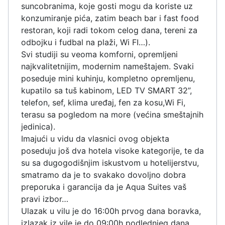
suncobranima, koje gosti mogu da koriste uz
konzumiranje pića, zatim beach bar i fast food
restoran, koji radi tokom celog dana, tereni za
odbojku i fudbal na plaži, Wi FI…).
Svi studiji su veoma komforni, opremljeni
najkvalitetnijim, modernim nameštajem. Svaki
poseduje mini kuhinju, kompletno opremljenu,
kupatilo sa tuš kabinom, LED TV SMART 32”,
telefon, sef, klima uređaj, fen za kosu,Wi Fi,
terasu sa pogledom na more (većina smeštajnih
jedinica).
Imajući u vidu da vlasnici ovog objekta
poseduju još dva hotela visoke kategorije, te da
su sa dugogodišnjim iskustvom u hotelijerstvu,
smatramo da je to svakako dovoljno dobra
preporuka i garancija da je Aqua Suites vaš
pravi izbor…
Ulazak u vilu je do 16:00h prvog dana boravka,
izlazak iz vile je do 09:00h podlednjeg dana