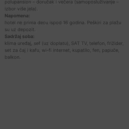
polupansion – doručak i večera (samoposluživanje –
izbor više jela).
Napomena:
hotel ne prima decu ispod 16 godina. Peškiri za plažu
su uz depozit.
Sadržaj soba:
klima uređaj, sef (uz doplatu), SAT TV, telefon, frižider,
set za čaj i kafu, wi-fi internet, kupatilo, fen, papuče,
balkon.