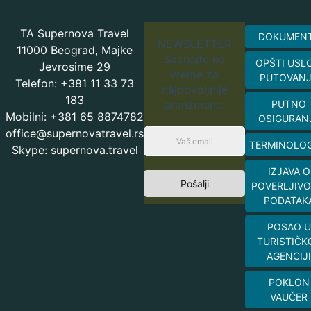
TA Supernova Travel
DOKUMEN
NEWSLETTER
11000 Beograd, Majke
Saznajte na
OPŠTI USL
Jevrosime 29
vreme za
PUTOVAN
Telefon: +381 11 33 73
najpovoljnije
183
aranžmane.
PUTNO
Mobilni: +381 65 8874782
OSIGURAN
office@supernovatravel.rs
TERMINOLOG
Skype: supernova.travel
IZJAVA O
Pošalji
POVERLJIVO
PODATAK
POSAO U
TURISTIČK
AGENCIJI
POKLON
VAUČER