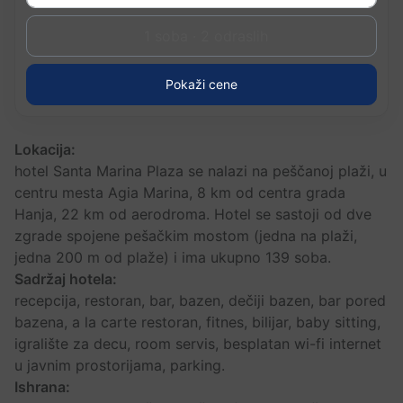
1 soba · 2 odraslih
Pokaži cene
Lokacija:
hotel Santa Marina Plaza se nalazi na peščanoj plaži, u
centru mesta Agia Marina, 8 km od centra grada
Hanja, 22 km od aerodroma. Hotel se sastoji od dve
zgrade spojene pešačkim mostom (jedna na plaži,
jedna 200 m od plaže) i ima ukupno 139 soba.
Sadržaj hotela:
recepcija, restoran, bar, bazen, dečiji bazen, bar pored
bazena, a la carte restoran, fitnes, bilijar, baby sitting,
igralište za decu, room servis, besplatan wi-fi internet
u javnim prostorijama, parking.
Ishrana: