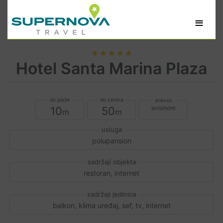
≡
★★★★★
Hotel Santa Marina Plaza
avionom
10
50
polupansion
restoran, internet
balkon, klima uređaj, sef, tv, internet