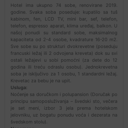
Hotel ima ukupno 74 sobe, renovirane 2019.
godine. Svaka soba poseduje: kupatilo sa tuš
kabinom, fen, LCD TV, mini bar, sef, telefon,
telefon, espresso aparat, klima uređaj, balkon. U
našoj ponudi su standard sobe, maksimalnog
kapaciteta od 2-4 osobe, kvadrature 16-20 m2.
Sve sobe su po strukturi dvokrevetne (poseduju
francuski ležaj ili 2 odvojena kreveta) dok su svi
ostali ležajevi u sobi pomoćni (za dete do 12
godina ili treću odraslu osobu). Jednokrevetna
soba je isključivo za 1 osobu, 1 standardni ležaj.
Krevetac za bebu je na upit.
Usluga:
Noćenje sa doručkom i polupansion (Doručak po
principu samoposluživanja – švedski sto, večera
je set meni, izbor 3 jela prema hotelskom
jelovniku, uz bogatu ponudu voća i dezerata na
švedskom stolu).