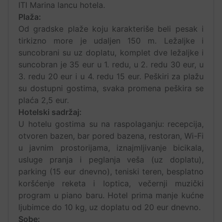
ITI Marina lancu hotela.
Plaža:
Od gradske plaže koju karakteriše beli pesak i
tirkizno more je udaljen 150 m. Ležaljke i
suncobrani su uz doplatu, komplet dve ležaljke i
suncobran je 35 eur u 1. redu, u 2. redu 30 eur, u
3. redu 20 eur i u 4. redu 15 eur. Peškiri za plažu
su dostupni gostima, svaka promena peškira se
plaća 2,5 eur.
Hotelski sadržaj:
U hotelu gostima su na raspolaganju: recepcija,
otvoren bazen, bar pored bazena, restoran, Wi-Fi
u javnim prostorijama, iznajmljivanje bicikala,
usluge pranja i peglanja veša (uz doplatu),
parking (15 eur dnevno), teniski teren, besplatno
koršćenje reketa i loptica, večernji muzički
program u piano baru. Hotel prima manje kućne
ljubimce do 10 kg, uz doplatu od 20 eur dnevno.
Sobe: