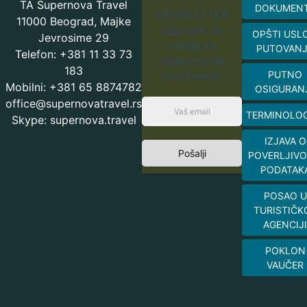
TA Supernova Travel
DOKUMEN
NEWSLETTER
11000 Beograd, Majke
Saznajte na
OPŠTI USL
Jevrosime 29
vreme za
PUTOVAN
Telefon: +381 11 33 73
najpovoljnije
183
aranžmane.
PUTNO
Mobilni: +381 65 8874782
OSIGURAN
office@supernovatravel.rs
TERMINOLOG
Skype: supernova.travel
IZJAVA O
Pošalji
POVERLJIVO
PODATAK
POSAO U
TURISTIČK
AGENCIJI
POKLON
VAUČER