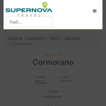
≡
Pretraži
Početna
Letovanje
Italija
Sardinija
Cormorano
★★★★
Cormorano
avionom
150
polupansion