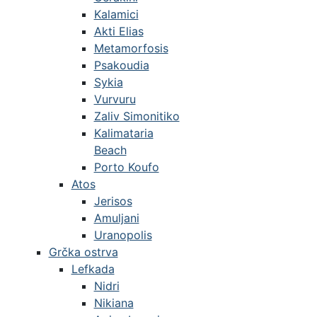
Kalamici
Akti Elias
Metamorfosis
Psakoudia
Sykia
Vurvuru
Zaliv Simonitiko
Kalimataria
Beach
Porto Koufo
Atos
Jerisos
Amuljani
Uranopolis
Grčka ostrva
Lefkada
Nidri
Nikiana