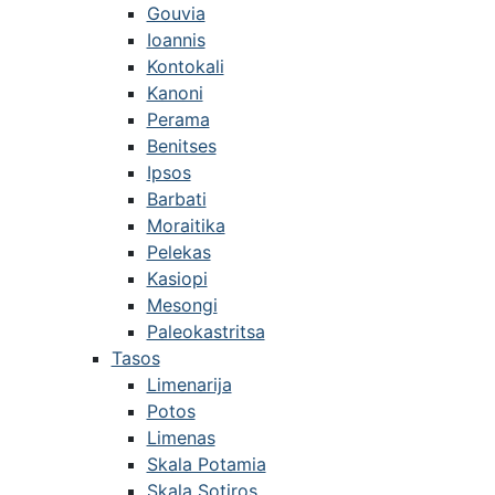
Gouvia
Ioannis
Kontokali
Kanoni
Perama
Benitses
Ipsos
Barbati
Moraitika
Pelekas
Kasiopi
Mesongi
Paleokastritsa
Tasos
Limenarija
Potos
Limenas
Skala Potamia
Skala Sotiros