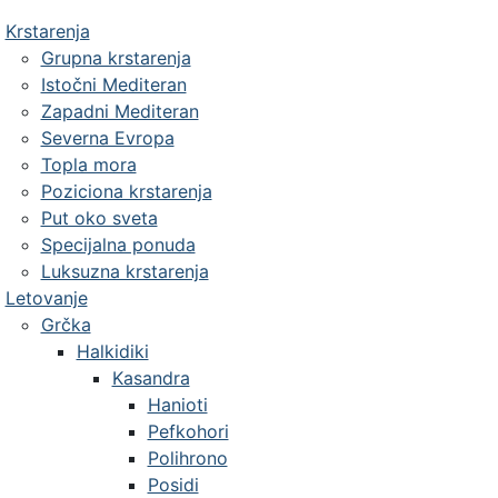
Krstarenja
Grupna krstarenja
Istočni Mediteran
Zapadni Mediteran
Severna Evropa
Topla mora
Poziciona krstarenja
Put oko sveta
Specijalna ponuda
Luksuzna krstarenja
Letovanje
Grčka
Halkidiki
Kasandra
Hanioti
Pefkohori
Polihrono
Posidi