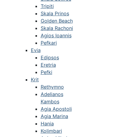
Tripiti
Skala Prinos
Golden Beach
Skala Rachoni
Agios Ioannis
Pefkari
Evia
Edipsos
Eretria
Pefki
Krit
Rethymno
Adelianos
Kambos
Agia Apostoli
Agia Marina
Hania
Kolimbari