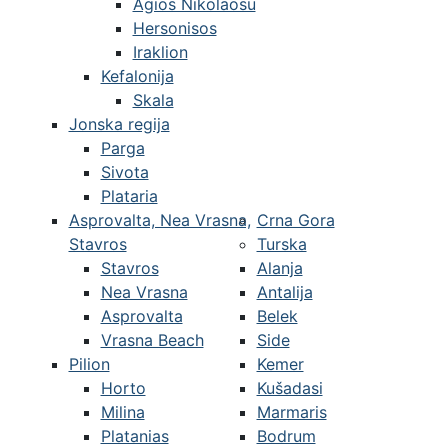
Agios Nikolaosu
Hersonisos
Iraklion
Kefalonija
Skala
Jonska regija
Parga
Sivota
Plataria
Asprovalta, Nea Vrasna,
Crna Gora
Stavros
Turska
Stavros
Alanja
Nea Vrasna
Antalija
Asprovalta
Belek
Vrasna Beach
Side
Pilion
Kemer
Horto
Kušadasi
Milina
Marmaris
Platanias
Bodrum