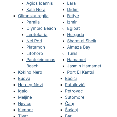
Agios Ioannis
Lara
Kala Nera
Didim
Olimpska regija
Fetiye
Paralia
Izmir
Olympic Beach
Egipat
Leptokaria
Hurgada
Nei Pori
Sharm el Sheik
Platamon
Almaza Bay
Litohoro
Tunis
Panteleimonas
Hamamet
Beach
Jasmin Hamamet
Kokino Nero
Port El Kantui
Budva
Bečići
Herceg Novi
Rafailovići
Igalo
Petrovac
Meljine
Sutomore
Njivice
Čanj
Kumbor
Šušanj
Tivat
Bar