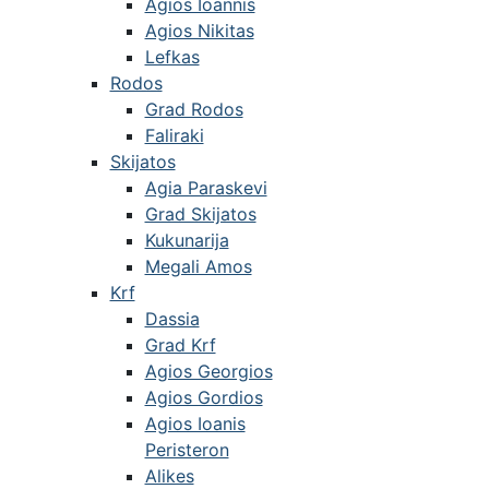
Agios Ioannis
Agios Nikitas
Lefkas
Rodos
Grad Rodos
Faliraki
Skijatos
Agia Paraskevi
Grad Skijatos
Kukunarija
Megali Amos
Krf
Dassia
Grad Krf
Agios Georgios
Agios Gordios
Agios Ioanis
Peristeron
Alikes