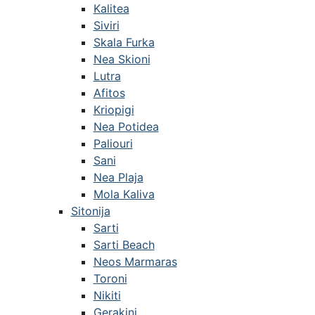
Kalitea
Siviri
Skala Furka
Nea Skioni
Lutra
Afitos
Kriopigi
Nea Potidea
Paliouri
Sani
Nea Plaja
Mola Kaliva
Sitonija
Sarti
Sarti Beach
Neos Marmaras
Toroni
Nikiti
Gerakini