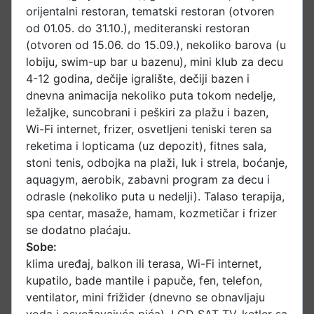
orijentalni restoran, tematski restoran (otvoren
od 01.05. do 31.10.), mediteranski restoran
(otvoren od 15.06. do 15.09.), nekoliko barova (u
lobiju, swim-up bar u bazenu), mini klub za decu
4-12 godina, dečije igralište, dečiji bazen i
dnevna animacija nekoliko puta tokom nedelje,
ležaljke, suncobrani i peškiri za plažu i bazen,
Wi-Fi internet, frizer, osvetljeni teniski teren sa
reketima i lopticama (uz depozit), fitnes sala,
stoni tenis, odbojka na plaži, luk i strela, boćanje,
aquagym, aerobik, zabavni program za decu i
odrasle (nekoliko puta u nedelji). Talaso terapija,
spa centar, masaže, hamam, kozmetičar i frizer
se dodatno plaćaju.
Sobe:
klima uređaj, balkon ili terasa, Wi-Fi internet,
kupatilo, bade mantile i papuče, fen, telefon,
ventilator, mini frižider (dnevno se obnavljaju