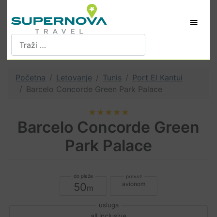
≡
Pretraži
Početna
Letovanje
Tunis
Port El Kantui
Barcelo Concorde Green Park Palace
★★★★★
Barcelo Concorde Green
Park Palace
avionom
50
all inclusive