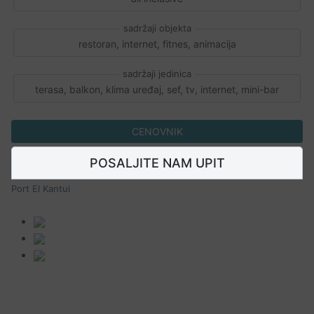
restoran, internet, fitnes, animacija
terasa, balkon, klima uređaj, sef, tv, internet, mini-bar
CENOVNIK
POSALJITE NAM UPIT
Port El Kantui