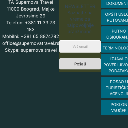
TA Supernova Travel
DOKUMEN
NEWSLETTER
11000 Beograd, Majke
Saznajte na
OPŠTI USL
Jevrosime 29
vreme za
PUTOVAN
Telefon: +381 11 33 73
najpovoljnije
183
aranžmane.
PUTNO
Mobilni: +381 65 8874782
OSIGURAN
office@supernovatravel.rs
TERMINOLOG
Skype: supernova.travel
IZJAVA O
Pošalji
POVERLJIVO
PODATAK
POSAO U
TURISTIČK
AGENCIJI
POKLON
VAUČER