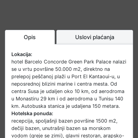
Opis
Uslovi plaćanja
Lokacija:
hotel Barcelo Concorde Green Park Palace nalazi
se u vrtu površine 50.000 m2, direktno na
prelepoj peščanoj plaži u Port El Kantaoui-u, u
neposrednoj blizini marine i centra mesta. Od
centra Susa je udaljen oko 10 km, od aerodroma
u Monastiru 29 km i od aerodroma u Tunisu 140
km. Autobuska stanica je udaljena 150 metara.
Hotelska ponuda:
recepcija, spoljašnji bazen površine 1500 m2,
dečiji bazen, unutrašnji bazen sa morskom
vodom (greje se zimi), glavni restoran, arapsko-