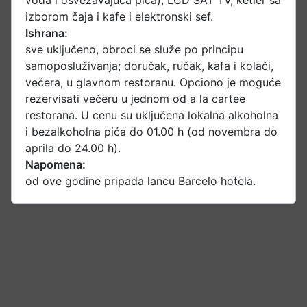
voda i osvežavajuća pića), LCD SAT TV, ketler sa
izborom čaja i kafe i elektronski sef.
Ishrana:
sve uključeno, obroci se služe po principu
samoposluživanja; doručak, ručak, kafa i kolači,
večera, u glavnom restoranu. Opciono je moguće
rezervisati večeru u jednom od a la cartee
restorana. U cenu su uključena lokalna alkoholna
i bezalkoholna pića do 01.00 h (od novembra do
aprila do 24.00 h).
Napomena:
od ove godine pripada lancu Barcelo hotela.