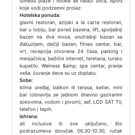
Između plaže i hotela se nalazi ulica, ispod
koje vodi podzemni prolaz.
Hotelska ponuda:
glavni restoran, azijski a la carte restoran,
bar u lobiju, bar pored bazena, lift, spoljašnji
bazen na dva nivoa, unutrašnji bazen sa
đakuzijem, dečiji bazen, fitnes centar, bar,
vrt, recepcija otvorena 24 časa, parking i
menjačnica, bežični internet, teretana, tursko
kupatilo. Welness &amp; spa centar, pranje
veša, čuvanje dece su uz doplatu.
Sobe:
klima uređaj, balkon ili terasa, ketler, mini
bar (obnavlja se jednom dnevno gaziranim
sokovima, vodom i pivom), sef, LCD SAT TV,
telefon i tepih.
Ishrana:
all inclusive ili sve uključeno, što
podrazumeva doručak 06.30-10.30, ručak