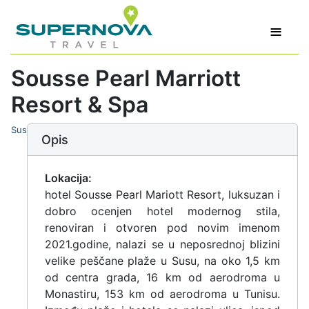
≡
Sousse Pearl Marriott
Resort & Spa
Sus
Opis
Lokacija:
hotel Sousse Pearl Mariott Resort, luksuzan i
dobro ocenjen hotel modernog stila,
renoviran i otvoren pod novim imenom
2021.godine, nalazi se u neposrednoj blizini
velike peščane plaže u Susu, na oko 1,5 km
od centra grada, 16 km od aerodroma u
Monastiru, 153 km od aerodroma u Tunisu.