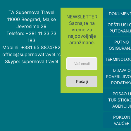
TA Supernova Travel
DOKUMEN
NEWSLETTER
11000 Beograd, Majke
Saznajte na
OPŠTI USL
Jevrosime 29
vreme za
PUTOVAN
Telefon: +381 11 33 73
najpovoljnije
183
aranžmane.
PUTNO
Mobilni: +381 65 8874782
OSIGURAN
office@supernovatravel.rs
TERMINOLOG
Skype: supernova.travel
IZJAVA O
POVERLJIVO
Pošalji
PODATAK
POSAO U
TURISTIČK
AGENCIJI
POKLON
VAUČER