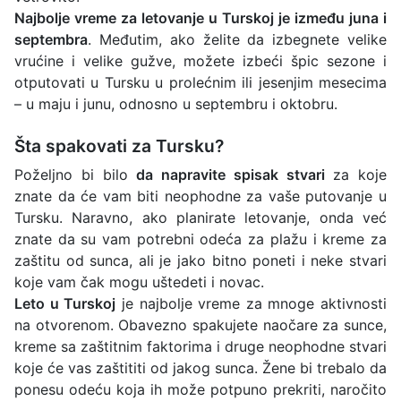
Najbolje vreme za letovanje u Turskoj je između juna i
septembra
. Međutim, ako želite da izbegnete velike
vrućine i velike gužve, možete izbeći špic sezone i
otputovati u Tursku u prolećnim ili jesenjim mesecima
– u maju i junu, odnosno u septembru i oktobru.
Šta spakovati za Tursku?
Poželjno bi bilo
da napravite spisak stvari
za koje
znate da će vam biti neophodne za vaše putovanje u
Tursku. Naravno, ako planirate letovanje, onda već
znate da su vam potrebni odeća za plažu i kreme za
zaštitu od sunca, ali je jako bitno poneti i neke stvari
koje vam čak mogu uštedeti i novac.
Leto u Turskoj
je najbolje vreme za mnoge aktivnosti
na otvorenom. Obavezno spakujete naočare za sunce,
kreme sa zaštitnim faktorima i druge neophodne stvari
koje će vas zaštititi od jakog sunca. Žene bi trebalo da
ponesu odeću koja ih može potpuno prekriti, naročito