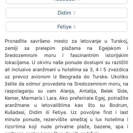
Didim
3
Fetiye
6
Pronađite savršeno mesto za letovanje u Turskoj,
zemlji sa prelepim plažama na Egejskom i
Sredozemnom moru i fascinantnim istorijskim
lokacijama. U okviru naše ponude dostupni su različiti
all inclusive aranžmani u hotelima sa 3, 4 i 5 zvezdica
uz prevoz avionom iz Beograda do Turske. Ukoliko
želite da odmor provedete na Sredozemnom moru, na
raspolaganju su vam Alanja, Antalija, Belek Side,
Kemer, Marmaris i Lara. Ako preferirate Egej, potražite
aranžmane u letovalištima kao što su Bodrum,
Kušadasi, Didim ili Fetiye. Uz povoljne first i last
minute ponude, rezervišite smeštaj u lux hotelima i
rizortima koji nude privatne plaže, bazene, spa i