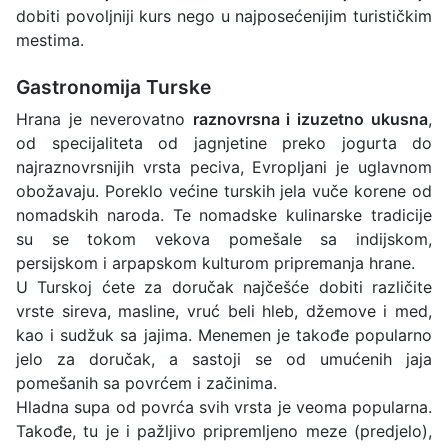
dobiti povoljniji kurs nego u najposećenijim turističkim
mestima.
Gastronomija Turske
Hrana je neverovatno
raznovrsna i izuzetno ukusna
,
od specijaliteta od jagnjetine preko jogurta do
najraznovrsnijih vrsta peciva, Evropljani je uglavnom
obožavaju. Poreklo većine turskih jela vuče korene od
nomadskih naroda. Te nomadske kulinarske tradicije
su se tokom vekova pomešale sa indijskom,
persijskom i arpapskom kulturom pripremanja hrane.
U Turskoj ćete za doručak najčešće dobiti različite
vrste sireva, masline, vruć beli hleb, džemove i med,
kao i sudžuk sa jajima. Menemen je takođe popularno
jelo za doručak, a sastoji se od umućenih jaja
pomešanih sa povrćem i začinima.
Hladna supa od povrća svih vrsta je veoma popularna.
Takođe, tu je i pažljivo pripremljeno meze (predjelo),