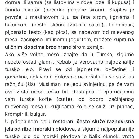
dorma ili sarma (sa listovima vinove loze ili kupusa) i
firinda mantar (pečurke punjene sirom). Staples je
povrće u maslinovom ulju sa feta sirom, lignjama i
humusom (nešto slično tzatziki salati). Lahmacun,
pljosnato testo (kao pica), sa nadevom od mlevenog
mesa, začinjeno limunom i jogurtom, možete kupiti
na
uličnim kioscima brze hrane
širom zemlje.
Ako više volite meso, znajte da u Turskoj sigurno
nećete ostati gladni. Kebab je verovatno najpoznatije
tursko jelo. Pravi se od jagnjetine, ovčetine ili
govedine, uglavnom grilovane na roštilju ili se služi na
ražnjiću (šiš). Muslimani ne jedu svinjetinu, pa će vam
ova vrsta mesa teško biti dostupna. Preporučujemo
vam turske kofte (ćufte), od dobro začinjenog
mlevenog mesa u kuglicama koje se služi uz pirinač,
krompir ili bulgur.
U priobalnom delu
restorani često služe raznovrsna
jela od ribe i morskih plodova
, a sigurno najpopularnije
tursko jelo od morski plodova je balik ekmek, vrsta