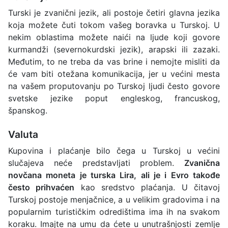
Turski je zvanični jezik, ali postoje četiri glavna jezika
koja možete čuti tokom vašeg boravka u Turskoj. U
nekim oblastima možete naići na ljude koji govore
kurmandži (severnokurdski jezik), arapski ili zazaki.
Međutim, to ne treba da vas brine i nemojte misliti da
će vam biti otežana komunikacija, jer u većini mesta
na vašem proputovanju po Turskoj ljudi često govore
svetske jezike poput engleskog, francuskog,
španskog.
Valuta
Kupovina i plaćanje bilo čega u Turskoj u većini
slučajeva neće predstavljati problem.
Zvanična
novčana moneta je turska Lira, ali je i Evro takođe
često prihvaćen
kao sredstvo plaćanja. U čitavoj
Turskoj postoje menjačnice, a u velikim gradovima i na
popularnim turističkim odredištima ima ih na svakom
koraku. Imajte na umu da ćete u unutrašnjosti zemlje