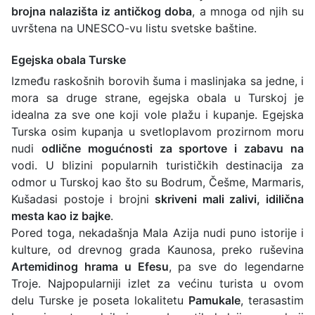
brojna nalazišta iz antičkog doba
, a mnoga od njih su
uvrštena na UNESCO-vu listu svetske baštine.
Egejska obala Turske
Između raskošnih borovih šuma i maslinjaka sa jedne, i
mora sa druge strane, egejska obala u Turskoj je
idealna za sve one koji vole plažu i kupanje. Egejska
Turska osim kupanja u svetloplavom prozirnom moru
nudi
odlične mogućnosti za sportove i zabavu na
vodi. U blizini popularnih turističkih destinacija za
odmor u Turskoj kao što su Bodrum, Češme, Marmaris,
Kušadasi postoje i brojni
skriveni mali zalivi, idilična
mesta kao iz bajke
.
Pored toga, nekadašnja Mala Azija nudi puno istorije i
kulture, od drevnog grada Kaunosa, preko ruševina
Artemidinog hrama u Efesu
, pa sve do legendarne
Troje. Najpopularniji izlet za većinu turista u ovom
delu Turske je poseta lokalitetu
Pamukale
, terasastim