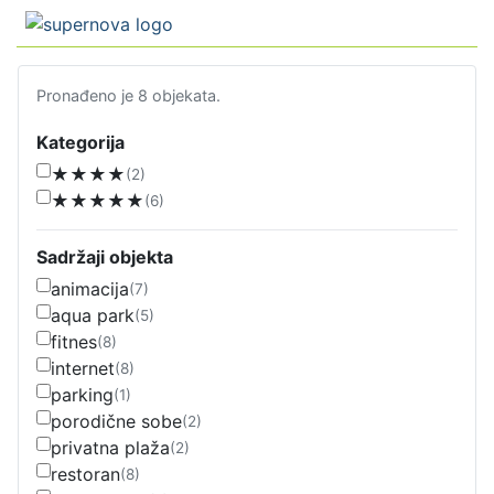
Pronađeno je 8 objekata.
Kategorija
★★★★
(2)
★★★★★
(6)
Sadržaji objekta
animacija
(7)
aqua park
(5)
fitnes
(8)
internet
(8)
parking
(1)
porodične sobe
(2)
privatna plaža
(2)
restoran
(8)