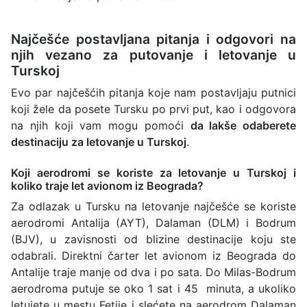
Najčešće postavljana pitanja i odgovori na
njih vezano za putovanje i letovanje u
Turskoj
Evo par najčešćih pitanja koje nam postavljaju putnici
koji žele da posete Tursku po prvi put, kao i odgovora
na njih koji vam mogu pomoći
da lakše odaberete
destinaciju za letovanje u Turskoj
.
Koji aerodromi se koriste za letovanje u Turskoj i
koliko traje let avionom iz Beograda?
Za odlazak u Tursku na letovanje najčešće se koriste
aerodromi Antalija (AYT), Dalaman (DLM) i Bodrum
(BJV), u zavisnosti od blizine destinacije koju ste
odabrali. Direktni čarter let avionom iz Beograda do
Antalije traje manje od dva i po sata. Do Milas-Bodrum
aerodroma putuje se oko 1 sat i 45 minuta, a ukoliko
letujete u mestu Fetije i slećete na aerodrom Dalaman