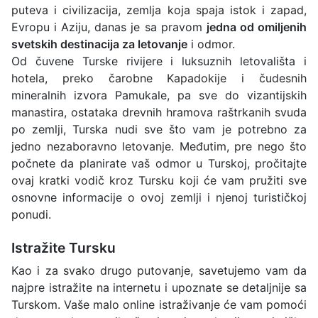
puteva i civilizacija, zemlja koja spaja istok i zapad,
Evropu i Aziju, danas je sa pravom
jedna od omiljenih
svetskih destinacija za letovanje
i odmor.
Od čuvene Turske rivijere i luksuznih letovališta i
hotela, preko čarobne Kapadokije i čudesnih
mineralnih izvora Pamukale, pa sve do vizantijskih
manastira, ostataka drevnih hramova raštrkanih svuda
po zemlji, Turska nudi sve što vam je potrebno za
jedno nezaboravno letovanje. Međutim, pre nego što
počnete da planirate vaš odmor u Turskoj, pročitajte
ovaj kratki vodič kroz Tursku koji će vam pružiti sve
osnovne informacije o ovoj zemlji i njenoj turističkoj
ponudi.
Istražite Tursku
Kao i za svako drugo putovanje, savetujemo vam da
najpre istražite na internetu i upoznate se detaljnije sa
Turskom. Vaše malo online istraživanje će vam pomoći