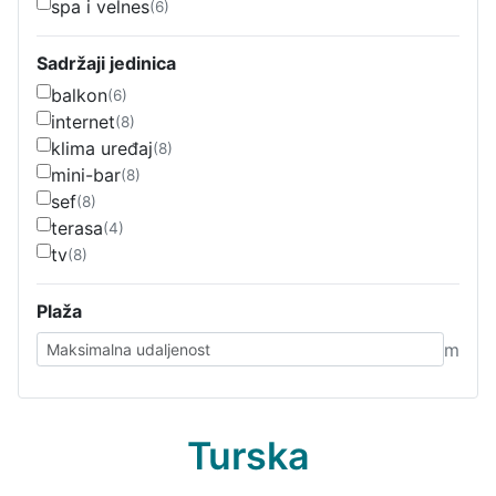
spa i velnes
(6)
Sadržaji jedinica
balkon
(6)
internet
(8)
klima uređaj
(8)
mini-bar
(8)
sef
(8)
terasa
(4)
tv
(8)
Plaža
m
Turska