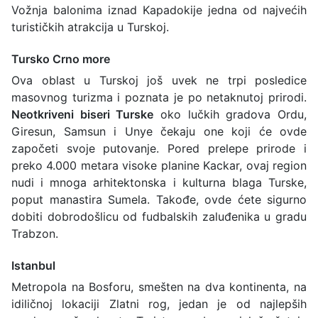
Vožnja balonima iznad Kapadokije jedna od najvećih
turističkih atrakcija u Turskoj.
Tursko Crno more
Ova oblast u Turskoj još uvek ne trpi posledice
masovnog turizma i poznata je po netaknutoj prirodi.
Neotkriveni biseri Turske
oko lučkih gradova Ordu,
Giresun, Samsun i Unye čekaju one koji će ovde
započeti svoje putovanje. Pored prelepe prirode i
preko 4.000 metara visoke planine Kackar, ovaj region
nudi i mnoga arhitektonska i kulturna blaga Turske,
poput manastira Sumela. Takođe, ovde ćete sigurno
dobiti dobrodošlicu od fudbalskih zaluđenika u gradu
Trabzon.
Istanbul
Metropola na Bosforu, smešten na dva kontinenta, na
idiličnoj lokaciji Zlatni rog, jedan je od najlepših