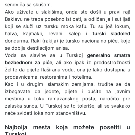
sendviča sa skušom.
Ako uživate u slakišima, onda ste došli u pravi raj!
Baklavu ne treba posebno isticati, a odličan je i sutlijaš
koji se služi uz tursku moka kafu. Tu su još lokum,
halva, kajmakli, revani, salep i
turski sladoled
dondurma. Raki (rakija) je tursko nacionalno piće, koje
se dobija destilacijom anisa.
Voda sa slavine se u Turskoj
generalno smatra
bezbednom za piće
, ali ako ipak iz predostrožnosti
želite da pijete flaširanu vodu, ona je lako dostupna u
prodavnicama, restoranima i hotelima.
Kao i u drugim islamskim zemljama, trudite se da
izbegavate da jedete, pijete i pušite na javnim
mestima u toku ramazanskog posta, naročito pre
zalaska sunca. U Turskoj se to toleriše, ali se svakako
neće svideti lokalnom stanovništvu.
Najbolja mesta koja možete posetiti u
Turskoj