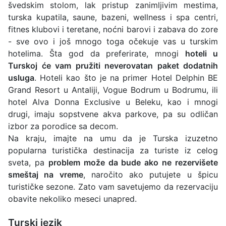
švedskim stolom, lak pristup zanimljivim mestima,
turska kupatila, saune, bazeni, wellness i spa centri,
fitnes klubovi i teretane, noćni barovi i zabava do zore
- sve ovo i još mnogo toga očekuje vas u turskim
hotelima. Šta god da preferirate, mnogi
hoteli u
Turskoj će vam pružiti neverovatan paket dodatnih
usluga
. Hoteli kao što je na primer Hotel Delphin BE
Grand Resort u Antaliji, Vogue Bodrum u Bodrumu, ili
hotel Alva Donna Exclusive u Beleku, kao i mnogi
drugi, imaju sopstvene akva parkove, pa su odličan
izbor za porodice sa decom.
Na kraju, imajte na umu da je Turska izuzetno
popularna turistička destinacija za turiste iz celog
sveta, pa
problem može da bude ako ne rezervišete
smeštaj na vreme
, naročito ako putujete u špicu
turističke sezone. Zato vam savetujemo da rezervaciju
obavite nekoliko meseci unapred.
Turski jezik