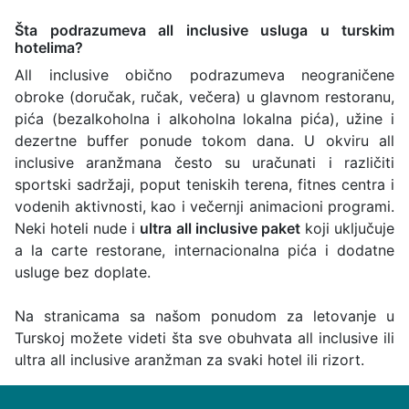
Šta podrazumeva all inclusive usluga u turskim
hotelima?
All inclusive obično podrazumeva neograničene
obroke (doručak, ručak, večera) u glavnom restoranu,
pića (bezalkoholna i alkoholna lokalna pića), užine i
dezertne buffer ponude tokom dana. U okviru all
inclusive aranžmana često su uračunati i različiti
sportski sadržaji, poput teniskih terena, fitnes centra i
vodenih aktivnosti, kao i večernji animacioni programi.
Neki hoteli nude i
ultra all inclusive paket
koji uključuje
a la carte restorane, internacionalna pića i dodatne
usluge bez doplate.
Na stranicama sa našom ponudom za letovanje u
Turskoj možete videti šta sve obuhvata all inclusive ili
ultra all inclusive aranžman za svaki hotel ili rizort.