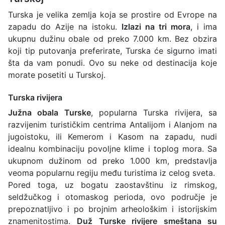
Turska je velika zemlja koja se prostire od Evrope na
zapadu do Azije na istoku.
Izlazi na tri mora
, i ima
ukupnu dužinu obale od preko 7.000 km. Bez obzira
koji tip putovanja preferirate, Turska će sigurno imati
šta da vam ponudi. Ovo su neke od destinacija koje
morate posetiti u Turskoj.
Turska rivijera
Južna obala Turske
, popularna Turska rivijera, sa
razvijenim turističkim centrima Antalijom i Alanjom na
jugoistoku, ili Kemerom i Kasom na zapadu, nudi
idealnu kombinaciju povoljne klime i toplog mora. Sa
ukupnom dužinom od preko 1.000 km, predstavlja
veoma popularnu regiju među turistima iz celog sveta.
Pored toga, uz bogatu zaostavštinu iz rimskog,
seldžučkog i otomaskog perioda, ovo područje je
prepoznatljivo i po brojnim arheološkim i istorijskim
znamenitostima.
Duž Turske rivijere smeštana su