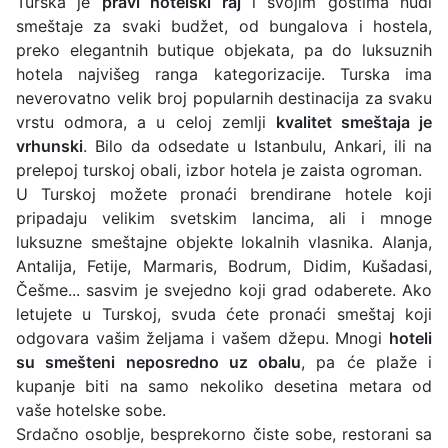
Turska je
pravi hotelski raj
i svojim gostima nudi
smeštaje za svaki budžet, od bungalova i hostela,
preko elegantnih butique objekata, pa do luksuznih
hotela najvišeg ranga kategorizacije. Turska ima
neverovatno velik broj popularnih destinacija za svaku
vrstu odmora, a u celoj zemlji
kvalitet smeštaja je
vrhunski
. Bilo da odsedate u Istanbulu, Ankari, ili na
prelepoj turskoj obali, izbor hotela je zaista ogroman.
U Turskoj možete pronaći brendirane hotele koji
pripadaju velikim svetskim lancima, ali i mnoge
luksuzne smeštajne objekte lokalnih vlasnika. Alanja,
Antalija, Fetije, Marmaris, Bodrum, Didim, Kušadasi,
Češme... sasvim je svejedno koji grad odaberete. Ako
letujete u Turskoj, svuda ćete pronaći smeštaj koji
odgovara vašim željama i vašem džepu. Mnogi
hoteli
su smešteni neposredno uz obalu
, pa će plaže i
kupanje biti na samo nekoliko desetina metara od
vaše hotelske sobe.
Srdačno osoblje, besprekorno čiste sobe, restorani sa