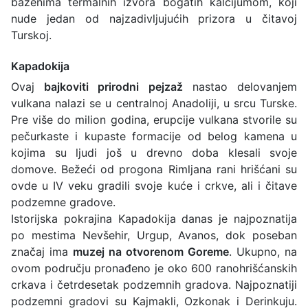
bazenima termalnih izvora bogatih kalcijumom, koji
nude jedan od najzadivljujućih prizora u čitavoj
Turskoj.
Kapadokija
Ovaj
bajkoviti prirodni pejzaž
nastao delovanjem
vulkana nalazi se u centralnoj Anadoliji, u srcu Turske.
Pre više do milion godina, erupcije vulkana stvorile su
pečurkaste i kupaste formacije od belog kamena u
kojima su ljudi još u drevno doba klesali svoje
domove. Bežeći od progona Rimljana rani hrišćani su
ovde u IV veku gradili svoje kuće i crkve, ali i čitave
podzemne gradove.
Istorijska pokrajina Kapadokija danas je najpoznatija
po mestima Nevšehir, Urgup, Avanos, dok poseban
značaj ima
muzej na otvorenom Goreme
. Ukupno, na
ovom području pronađeno je oko 600 ranohrišćanskih
crkava i četrdesetak podzemnih gradova. Najpoznatiji
podzemni gradovi su Kajmakli, Ozkonak i Derinkuju.