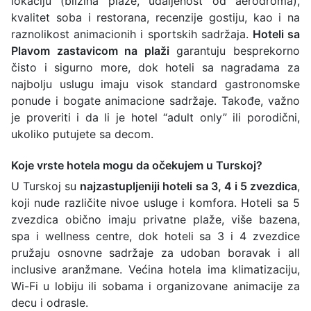
lokaciju (blizina plaže, udaljenost od aerodroma),
kvalitet soba i restorana, recenzije gostiju, kao i na
raznolikost animacionih i sportskih sadržaja.
Hoteli sa
Plavom zastavicom na plaži
garantuju besprekorno
čisto i sigurno more, dok hoteli sa nagradama za
najbolju uslugu imaju visok standard gastronomske
ponude i bogate animacione sadržaje. Takođe, važno
je proveriti i da li je hotel “adult only” ili porodični,
ukoliko putujete sa decom.
Koje vrste hotela mogu da očekujem u Turskoj?
U Turskoj su
najzastupljeniji hoteli sa 3, 4 i 5 zvezdica
,
koji nude različite nivoe usluge i komfora. Hoteli sa 5
zvezdica obično imaju privatne plaže, više bazena,
spa i wellness centre, dok hoteli sa 3 i 4 zvezdice
pružaju osnovne sadržaje za udoban boravak i all
inclusive aranžmane. Većina hotela ima klimatizaciju,
Wi-Fi u lobiju ili sobama i organizovane animacije za
decu i odrasle.