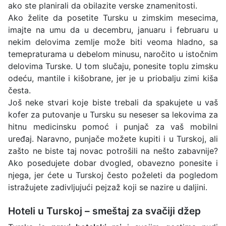
ako ste planirali da obilazite verske znamenitosti.
Ako želite da posetite Tursku u zimskim mesecima,
imajte na umu da u decembru, januaru i februaru u
nekim delovima zemlje može biti veoma hladno, sa
temepraturama u debelom minusu, naročito u istočnim
delovima Turske. U tom slučaju, ponesite toplu zimsku
odeću, mantile i kišobrane, jer je u priobalju zimi kiša
česta.
Još neke stvari koje biste trebali da spakujete u vaš
kofer za putovanje u Tursku su neseser sa lekovima za
hitnu medicinsku pomoć i punjač za vaš mobilni
uređaj. Naravno, punjače možete kupiti i u Turskoj, ali
zašto ne biste taj novac potrošili na nešto zabavnije?
Ako posedujete dobar dvogled, obavezno ponesite i
njega, jer ćete u Turskoj često poželeti da pogledom
istražujete zadivljujući pejzaž koji se nazire u daljini.
Hoteli u Turskoj – smeštaj za svačiji džep