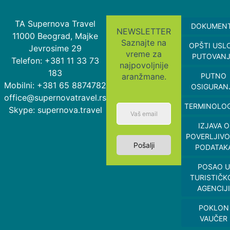
TA Supernova Travel
DOKUMEN
NEWSLETTER
11000 Beograd, Majke
Saznajte na
OPŠTI USL
Jevrosime 29
vreme za
PUTOVAN
Telefon: +381 11 33 73
najpovoljnije
183
aranžmane.
PUTNO
Mobilni: +381 65 8874782
OSIGURAN
office@supernovatravel.rs
TERMINOLOG
Skype: supernova.travel
IZJAVA O
POVERLJIVO
Pošalji
PODATAK
POSAO U
TURISTIČK
AGENCIJI
POKLON
VAUČER