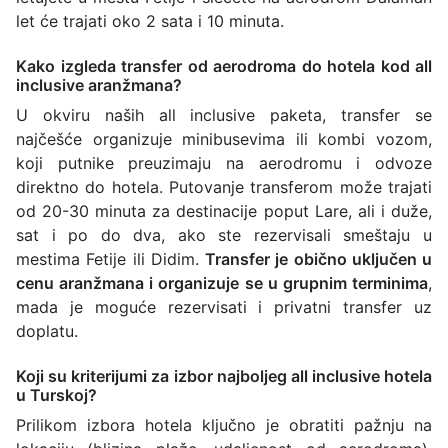
let će trajati oko 2 sata i 10 minuta.
Kako izgleda transfer od aerodroma do hotela kod all
inclusive aranžmana?
U okviru naših all inclusive paketa, transfer se
najčešće organizuje minibusevima ili kombi vozom,
koji putnike preuzimaju na aerodromu i odvoze
direktno do hotela. Putovanje transferom može trajati
od 20-30 minuta za destinacije poput Lare, ali i duže,
sat i po do dva, ako ste rezervisali smeštaju u
mestima Fetije ili Didim.
Transfer je obično uključen u
cenu aranžmana i organizuje se u grupnim terminima
,
mada je moguće rezervisati i privatni transfer uz
doplatu.
Koji su kriterijumi za izbor najboljeg all inclusive hotela
u Turskoj?
Prilikom izbora hotela ključno je obratiti pažnju na