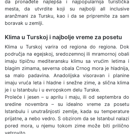
da pronađete najlepša i najpopularnija turistička
mesta, da utvrdite koji su najbolji all inclusive
aranžmani za Tursku, kao i da se pripremite za sam
boravak u zemlji.
Klima u Turskoj i najbolje vreme za posetu
Klima u Turskoj varira od regiona do regiona. Dok
područja na egejskoj, sredozemnoj ili mramornoj obali
imaju tipičnu mediteransku klimu sa vrućim letima i
blagim zimama, severna obala Crnog mora je hladnija,
sa malo padavina. Anadolijska visoravan i planine
imaju vruća leta i hladne i snežne zime, a slična klima
je i u Istanbulu i u evropskom delu Turske.
Proleće i jesen – u aprilu i maju, ili od septembra do
sredine novembra – su idealno vreme za posetu
Istanbulu i unutrašnjosti zemlje, kada su temperature
prijatne, a nebo vedro. S obzirom da se Istanbul nalazi
pored mora, u njemu tokom zime može biti prilično
vetrovito.