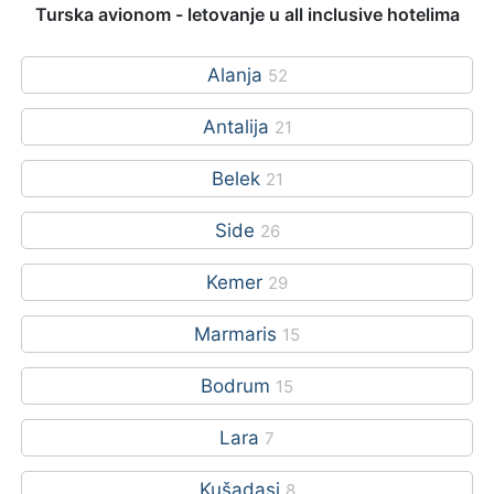
Turska avionom - letovanje u all inclusive hotelima
Alanja
52
Antalija
21
Belek
21
Side
26
Kemer
29
Marmaris
15
Bodrum
15
Lara
7
Kušadasi
8