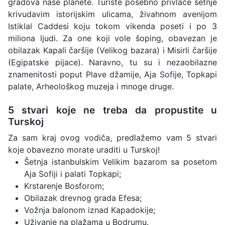
gradova naše planete. Turiste posebno privlače šetnje
krivudavim istorijskim ulicama, živahnom avenijom
Istiklal Caddesi koju tokom vikenda poseti i po 3
miliona ljudi. Za one koji vole šoping, obavezan je
obilazak Kapali čaršije (Velikog bazara) i Misirli čaršije
(Egipatske pijace). Naravno, tu su i nezaobilazne
znamenitosti poput Plave džamije, Aja Sofije, Topkapi
palate, Arheološkog muzeja i mnoge druge.
5 stvari koje ne treba da propustite u
Turskoj
Za sam kraj ovog vodiča, predlažemo vam 5 stvari
koje obavezno morate uraditi u Turskoj!
Šetnja istanbulskim Velikim bazarom sa posetom
Aja Sofiji i palati Topkapi;
Krstarenje Bosforom;
Obilazak drevnog grada Efesa;
Vožnja balonom iznad Kapadokije;
Uživanje na plažama u Bodrumu.