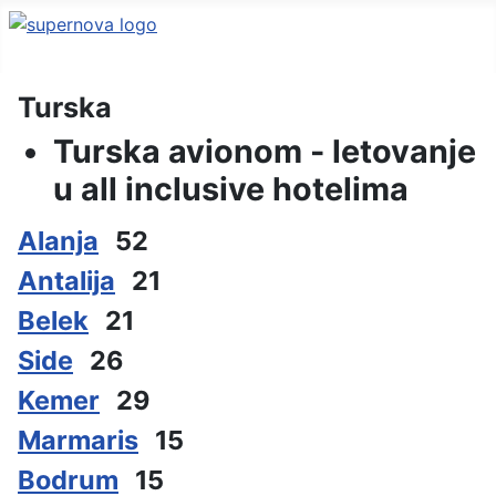
Turska
Turska avionom - letovanje
u all inclusive hotelima
Alanja
52
Antalija
21
Belek
21
Side
26
Kemer
29
Marmaris
15
Bodrum
15