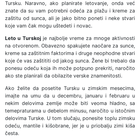
Tursku. Naravno, ako planirate letovanje, onda već
znate da su vam potrebni odeća za plažu i kreme za
zaštitu od sunca, ali je jako bitno poneti i neke stvari
koje vam čak mogu uštedeti i novac.
Leto u Turskoj
je najbolje vreme za mnoge aktivnosti
na otvorenom. Obavezno spakujete naočare za sunce,
kreme sa zaštitnim faktorima i druge neophodne stvari
koje će vas zaštititi od jakog sunca. Žene bi trebalo da
ponesu odeću koja ih može potpuno prekriti, naročito
ako ste planirali da obilazite verske znamenitosti.
Ako želite da posetite Tursku u zimskim mesecima,
imajte na umu da u decembru, januaru i februaru u
nekim delovima zemlje može biti veoma hladno, sa
temepraturama u debelom minusu, naročito u istočnim
delovima Turske. U tom slučaju, ponesite toplu zimsku
odeću, mantile i kišobrane, jer je u priobalju zimi kiša
česta.