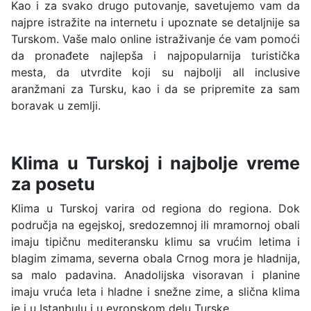
Kao i za svako drugo putovanje, savetujemo vam da
najpre istražite na internetu i upoznate se detaljnije sa
Turskom. Vaše malo online istraživanje će vam pomoći
da pronađete najlepša i najpopularnija turistička
mesta, da utvrdite koji su najbolji all inclusive
aranžmani za Tursku, kao i da se pripremite za sam
boravak u zemlji.
Klima u Turskoj i najbolje vreme
za posetu
Klima u Turskoj varira od regiona do regiona. Dok
područja na egejskoj, sredozemnoj ili mramornoj obali
imaju tipičnu mediteransku klimu sa vrućim letima i
blagim zimama, severna obala Crnog mora je hladnija,
sa malo padavina. Anadolijska visoravan i planine
imaju vruća leta i hladne i snežne zime, a slična klima
je i u Istanbulu i u evropskom delu Turske.