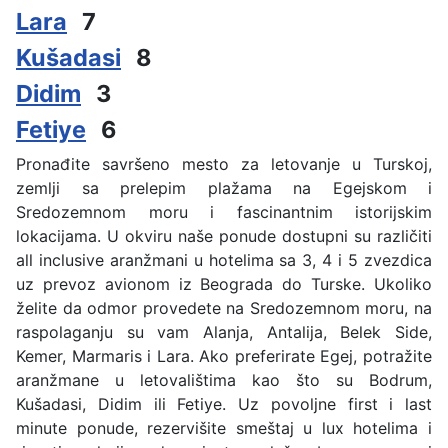
Lara
7
Kušadasi
8
Didim
3
Fetiye
6
Pronađite savršeno mesto za letovanje u Turskoj,
zemlji sa prelepim plažama na Egejskom i
Sredozemnom moru i fascinantnim istorijskim
lokacijama. U okviru naše ponude dostupni su različiti
all inclusive aranžmani u hotelima sa 3, 4 i 5 zvezdica
uz prevoz avionom iz Beograda do Turske. Ukoliko
želite da odmor provedete na Sredozemnom moru, na
raspolaganju su vam Alanja, Antalija, Belek Side,
Kemer, Marmaris i Lara. Ako preferirate Egej, potražite
aranžmane u letovalištima kao što su Bodrum,
Kušadasi, Didim ili Fetiye. Uz povoljne first i last
minute ponude, rezervišite smeštaj u lux hotelima i