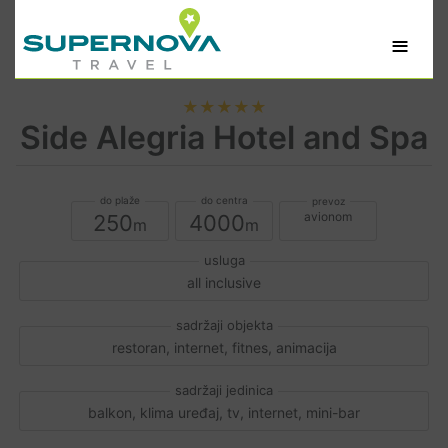
≡
★★★★★
Side Alegria Hotel and Spa
avionom
250
4000
all inclusive
restoran, internet, fitnes, animacija
balkon, klima uređaj, tv, internet, mini-bar