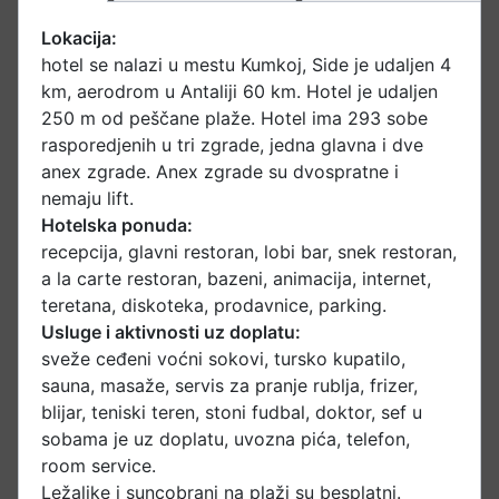
Lokacija:
hotel se nalazi u mestu Kumkoj, Side je udaljen 4
km, aerodrom u Antaliji 60 km. Hotel je udaljen
250 m od peščane plaže. Hotel ima 293 sobe
rasporedjenih u tri zgrade, jedna glavna i dve
anex zgrade. Anex zgrade su dvospratne i
nemaju lift.
Hotelska ponuda:
recepcija, glavni restoran, lobi bar, snek restoran,
a la carte restoran, bazeni, animacija, internet,
teretana, diskoteka, prodavnice, parking.
Usluge i aktivnosti uz doplatu:
sveže ceđeni voćni sokovi, tursko kupatilo,
sauna, masaže, servis za pranje rublja, frizer,
blijar, teniski teren, stoni fudbal, doktor, sef u
sobama je uz doplatu, uvozna pića, telefon,
room service.
Ležaljke i suncobrani na plaži su besplatni.