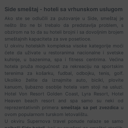
Side smeštaj - hoteli sa vrhunskom uslugom
Ako ste se odlučili za putovanje u Side, smeštaj je
nešto što ne bi trebalo da predstavlja problem, s
obzirom na to da su hoteli brojni i sa dovoljnim brojem
smeštajnih kapaciteta za sve posetioce.
U okviru hotelskih kompleksa visoke kategorije moći
ćete da uživate u restoranima nacionalne i svetske
kuhinje, u bazenima, spa i fitness centrima. Većina
hotela pruža mogućnost za rekreaciju na sportskim
terenima za košarku, fudbal, odbojku, tenis, golf.
Ukoliko želite da iznajmite auto, bicikl, plovite
kanuom, ljubazno osoblje hotela vam stoji na usluzi.
Hotel Von Resort Golden Coast, Lyra Resort, Hotel
Heaven beach resort and spa samo su neki od
reprezentativnih primera
smeštaja sa pet zvezdica
u
ovom popularnom turskom letovalištu.
U okviru Supernova travel ponude nalaze se samo