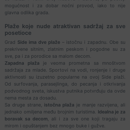
mogućnost i za dobar noćni provod, iako to nije
glavna odlika grada.
Plaže koje nude atraktivan sadržaj za sve
posetioce
Grad
Side ima dve plaže
– istočnu i zapadnu. Obe su
prekrivene sitnim, zlatnim peskom i pogodne su za
sve, pa i za porodice sa malom decom.
Zapadna plaža
je veoma prometna sa mnoštvom
sadržaja za mlade. Sportovi na vodi, ronjenje i druge
aktivnosti su izuzetno popularne na ovoj Side plaži.
Od surfovanja, parasejlinga, do pecanja i otkrivanja
podvodnog sveta, iskustva putnika potvrđuju da ovde
nema mesta za dosadu.
Sa druge strane,
istočna plaža
je manje razvijena, ali
jednako omiljena među brojnim turistima.
Idealna je za
boravak sa decom
, ali i za sve one koji tragaju za
mirom i opuštanjem bez mnogo buke i gužve.