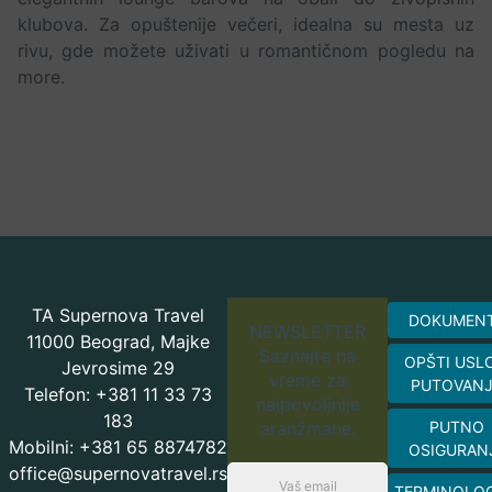
klubova. Za opuštenije večeri, idealna su mesta uz
rivu, gde možete uživati u romantičnom pogledu na
more.
TA Supernova Travel
DOKUMEN
NEWSLETTER
11000 Beograd, Majke
Saznajte na
OPŠTI USL
Jevrosime 29
vreme za
PUTOVAN
Telefon: +381 11 33 73
najpovoljnije
183
aranžmane.
PUTNO
Mobilni: +381 65 8874782
OSIGURAN
office@supernovatravel.rs
TERMINOLOG