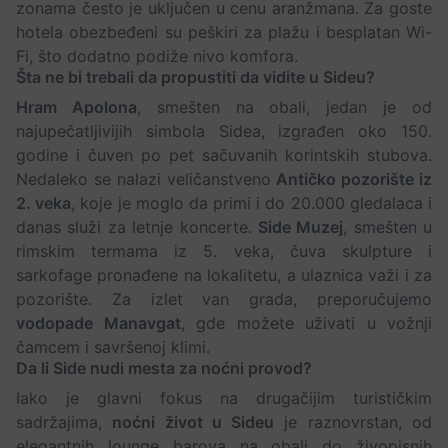
zonama često je uključen u cenu aranžmana. Za goste
hotela obezbeđeni su peškiri za plažu i besplatan Wi-
Fi, što dodatno podiže nivo komfora.
Šta ne bi trebali da propustiti da vidite u Sideu?
Hram Apolona
, smešten na obali, jedan je od
najupečatljivijih simbola Sidea, izgrađen oko 150.
godine i čuven po pet sačuvanih korintskih stubova.
Nedaleko se nalazi veličanstveno
Antičko pozorište iz
2. veka
, koje je moglo da primi i do 20.000 gledalaca i
danas služi za letnje koncerte.
Side Muzej
, smešten u
rimskim termama iz 5. veka, čuva skulpture i
sarkofage pronađene na lokalitetu, a ulaznica važi i za
pozorište. Za izlet van grada, preporučujemo
vodopade Manavgat
, gde možete uživati u vožnji
čamcem i savršenoj klimi.
Da li Side nudi mesta za noćni provod?
Iako je glavni fokus na drugačijim turističkim
sadržajima,
noćni život u Sideu
je raznovrstan, od
elegantnih lounge barova na obali do živopisnih