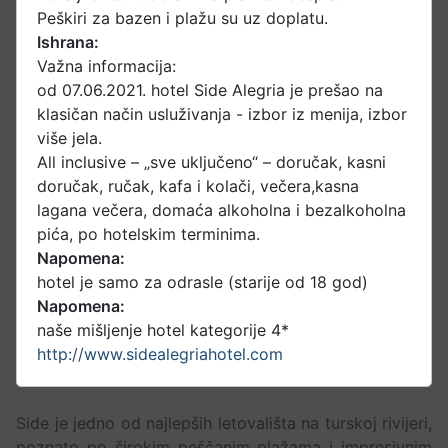
Peškiri za bazen i plažu su uz doplatu.
Ishrana:
Važna informacija:
od 07.06.2021. hotel Side Alegria je prešao na
klasičan način usluživanja - izbor iz menija, izbor
više jela.
All inclusive – „sve uključeno“ – doručak, kasni
doručak, ručak, kafa i kolači, večera,kasna
lagana večera, domaća alkoholna i bezalkoholna
pića, po hotelskim terminima.
Napomena:
hotel je samo za odrasle (starije od 18 god)
Napomena:
naše mišljenje hotel kategorije 4*
http://www.sidealegriahotel.com
Side je jedno od najlepših letovališta na turskoj rivijeri,
poznato po širokim peščanim plažama i impresivnim