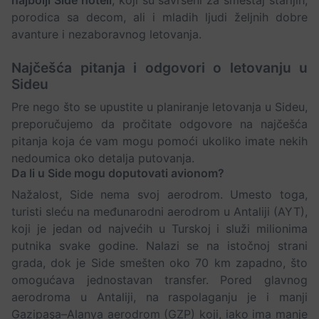
najbolji Side hoteli
, koji su savršeni za smeštaj starijih,
porodica sa decom, ali i mladih ljudi željnih dobre
avanture i nezaboravnog letovanja.
Najčešća pitanja i odgovori o letovanju u
Sideu
Pre nego što se upustite u planiranje letovanja u Sideu,
preporučujemo da pročitate odgovore na najčešća
pitanja koja će vam mogu pomoći ukoliko imate nekih
nedoumica oko detalja putovanja.
Da li u Side mogu doputovati avionom?
Nažalost, Side nema svoj aerodrom. Umesto toga,
turisti sleću na međunarodni aerodrom u Antaliji (AYT),
koji je jedan od najvećih u Turskoj i služi milionima
putnika svake godine. Nalazi se na istočnoj strani
grada, dok je Side smešten oko 70 km zapadno, što
omogućava jednostavan transfer. Pored glavnog
aerodroma u Antaliji, na raspolaganju je i manji
Gazipaşa–Alanya aerodrom (GZP) koji, iako ima manje