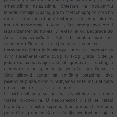
arheološkim nalazištima. Smešten na poluostrvu
između Antalije i Alanje, pruža savršen spoj odmora na
moru i istraživanja bogate istorije. Udaljen je oko 75
km od aerodroma u Antaliji, što omogućava brz i
lagan transfer do hotela. Direktan let od Beograda do
Antali traje između 2 i 2,5 sata odakle imate brz
transfer do Sidea koji traje još oko sat vremena.
Letovanje u Sideu
je idealna prilika da se upoznate sa
svim karakteristikama ovog turskog grada. Side je
jedan od najpoznatijih antičkih gradova u Turskoj, a
njegovu okolinu oplemenjuju plantaže nara. Danas je
Side slikoviti centar sa antičkim ostacima, dve
peskovite plaže, brojnim radnjama i hotelima, kafićima
i restoranima koji gledaju na more.
U uskim ulicama se nalaze suvenirnice koje nude
turske rukotvorine. U neposrednoj blizini se nalazi
hram Apola, rimsko kupatilo (danas muzej), fontane,
pozorište i grobnice. Kao upečatljivi svedoci prohujalih