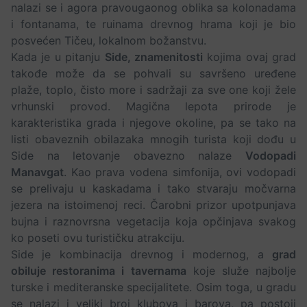
nalazi se i agora pravougaonog oblika sa kolonadama
i fontanama, te ruinama drevnog hrama koji je bio
posvećen Tičeu, lokalnom božanstvu.
Kada je u pitanju
Side, znamenitosti
kojima ovaj grad
takođe može da se pohvali su savršeno uređene
plaže, toplo, čisto more i sadržaji za sve one koji žele
vrhunski provod. Magična lepota prirode je
karakteristika grada i njegove okoline, pa se tako na
listi obaveznih obilazaka mnogih turista koji dođu u
Side na letovanje obavezno nalaze
Vodopadi
Manavgat
. Kao prava vodena simfonija, ovi vodopadi
se prelivaju u kaskadama i tako stvaraju močvarna
jezera na istoimenoj reci. Čarobni prizor upotpunjava
bujna i raznovrsna vegetacija koja opčinjava svakog
ko poseti ovu turističku atrakciju.
Side je kombinacija drevnog i modernog, a
grad
obiluje restoranima i tavernama
koje služe najbolje
turske i mediteranske specijalitete. Osim toga, u gradu
se nalazi i veliki broj klubova i barova, pa postoji