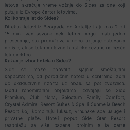
letova, skraćuje vreme vožnje do Sidea za one koji
putuju iz Evrope čarter letovima.
Koliko traje let do Sidea?
Direktni letovi iz Beograda do Antalije traju oko 2 h i
15 min. Van sezone neki letovi mogu imati jedno
presedanje, što produžava ukupno trajanje putovanja
do 5 h, ali se tokom glavne turističke sezone najčešće
leti direktno.
Kakav je izbor hotela u Sideu?
Side se može pohvaliti sjajnim smeštajnim
kapacitetima, od porodičnih hotela u centralnoj zoni
do ekskluzivnih rizorta uz obalu sa pet zvezdica.
Među renomiranim objektima izdvajaju se Side
Premium, Club Nena, Selectum Family Comfort,
Crystal Admiral Resort Suites & Spa ili Sunmelia Beach
Resort koji kombinuju luksuz, vrhunske spa usluge i
privatne plaže. Hoteli poput Side Star Resort
raspolažu sa više bazena, brojnim a la carte