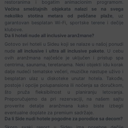
restoranima i bogatim animacionim programom.
Većina smeštajnih objekata nalazi se na svega
nekoliko stotina metara od peščane plaže
, uz
garantovan besplatan Wi-Fi, sportske terene i dečije
klubove.
Da li hoteli nude all inclusive aranžmane?
Gotovo svi hoteli u Sideu koji se nalaze u našoj ponudi
nude
all inclusive i ultra all inclusive pakete
. U cebu
ovih aranžmana najčešće je uključen i pristup spa
centrima, saunama, teretanama. Neki objekti idu korak
dalje nudeći tematske večeri, muzičke nastupe uživo i
besplatan ulaz u diskoteke unutar hotela. Takođe,
postoje i opcije polupansiona ili noćenja sa doručkom,
što pruža fleksibilnost u planiranju letovanja.
Preporučujemo da pri rezervaciji, na našem sajtu
proverite detalje aranžmana kako biste izbegli
eventualne doplate za premium sadržaje.
Da li Side nudi hotele pogodne za porodice sa decom?
Skoro svaki resort u Sideu ima posebne dečije