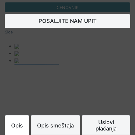
CENOVNIK
POSALJITE NAM UPIT
Side
Uslovi
Opis
Opis smeštaja
plaćanja