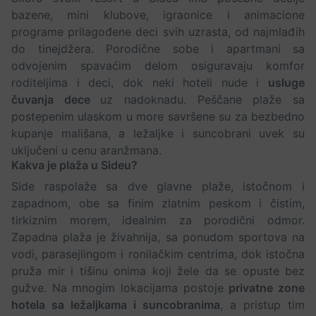
bazene, mini klubove, igraonice i animacione
programe prilagođene deci svih uzrasta, od najmlađih
do tinejdžera. Porodične sobe i apartmani sa
odvojenim spavaćim delom osiguravaju komfor
roditeljima i deci, dok neki hoteli nude i
usluge
čuvanja dece
uz nadoknadu. Peščane plaže sa
postepenim ulaskom u more savršene su za bezbedno
kupanje mališana, a ležaljke i suncobrani uvek su
uključeni u cenu aranžmana.
Kakva je plaža u Sideu?
Side raspolaže sa dve glavne plaže, istočnom i
zapadnom, obe sa finim zlatnim peskom i čistim,
tirkiznim morem, idealnim za porodični odmor.
Zapadna plaža je živahnija, sa ponudom sportova na
vodi, parasejlingom i ronilačkim centrima, dok istočna
pruža mir i tišinu onima koji žele da se opuste bez
gužve. Na mnogim lokacijama postoje
privatne zone
hotela sa ležaljkama i suncobranima
, a pristup tim