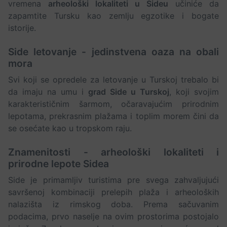
vremena
arheološki lokaliteti u Sideu
učiniće da
zapamtite Tursku kao zemlju egzotike i bogate
istorije.
Side letovanje - jedinstvena oaza na obali
mora
Svi koji se opredele za letovanje u Turskoj trebalo bi
da imaju na umu i
grad Side u Turskoj
, koji svojim
karakterističnim šarmom, očaravajućim prirodnim
lepotama, prekrasnim plažama i toplim morem čini da
se osećate kao u tropskom raju.
Znamenitosti - arheološki lokaliteti i
prirodne lepote Sidea
Side je primamljiv turistima pre svega zahvaljujući
savršenoj kombinaciji prelepih plaža i arheoloških
nalazišta iz rimskog doba. Prema sačuvanim
podacima, prvo naselje na ovim prostorima postojalo