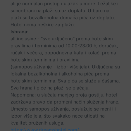
ali je normalan pristup i ulazak u more. Ležaljke i
suncobrani na plaži su uz doplatu. U baru na
plaži su bezalkoholna domaća pića uz doplatu.
Hotel nema peškire za plažu.
Ishrana:
all inclusive - "sve uključeno" prema hotelskim
pravilima i terminima od 10:00-23:00 h, doručak,
ručak i večera, popodnevna kafa i kolači prema
hotelskim terminima i pravilima
(samoposluživanje - izbor više jela). Uključena su
lokalna bezalkoholna i alkoholna pića prema
hotelskim terminima. Sva pića se služe u čašama.
Sva hrana i piće na plaži se plaćaju.
Napomena: u slučaju manjeg broja gostiju, hotel
zadržava pravo da promeni način služenja hrane.
Umesto samoposluživanja, poslužuje se meni ili
izbor više jela, što svakako neće uticati na
kvalitet pruženih usluga.
https://www.dreamshotel.com/