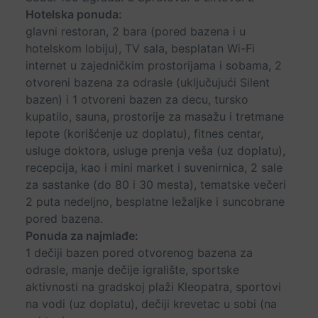
Hotelska ponuda:
glavni restoran, 2 bara (pored bazena i u
hotelskom lobiju), TV sala, besplatan Wi-Fi
internet u zajedničkim prostorijama i sobama, 2
otvoreni bazena za odrasle (uključujući Silent
bazen) i 1 otvoreni bazen za decu, tursko
kupatilo, sauna, prostorije za masažu i tretmane
lepote (korišćenje uz doplatu), fitnes centar,
usluge doktora, usluge prenja veša (uz doplatu),
recepcija, kao i mini market i suvenirnica, 2 sale
za sastanke (do 80 i 30 mesta), tematske večeri
2 puta nedeljno, besplatne ležaljke i suncobrane
pored bazena.
Ponuda za najmlađe:
1 dečiji bazen pored otvorenog bazena za
odrasle, manje dečije igralište, sportske
aktivnosti na gradskoj plaži Kleopatra, sportovi
na vodi (uz doplatu), dečiji krevetac u sobi (na