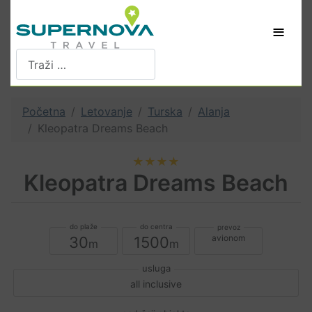
≡
Pretraži
Početna
Letovanje
Turska
Alanja
Kleopatra Dreams Beach
★★★★
Kleopatra Dreams Beach
avionom
30
1500
all inclusive