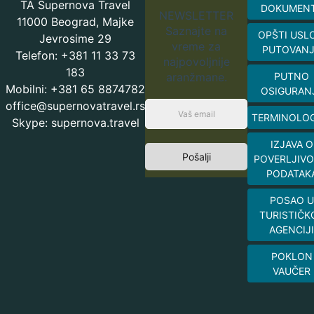
TA Supernova Travel
DOKUMEN
NEWSLETTER
11000 Beograd, Majke
Saznajte na
OPŠTI USL
Jevrosime 29
vreme za
PUTOVAN
Telefon: +381 11 33 73
najpovoljnije
183
aranžmane.
PUTNO
Mobilni: +381 65 8874782
OSIGURAN
office@supernovatravel.rs
TERMINOLOG
Skype: supernova.travel
IZJAVA O
Pošalji
POVERLJIVO
PODATAK
POSAO U
TURISTIČK
AGENCIJI
POKLON
VAUČER