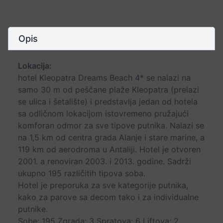
Opis
Lokacija:
hotel Kleopatra Dreams Beach 4* se nalazi na
samo 30 m od peščane plaže Kleopatra (prelazi
se ulica i šetalište) i predstavlja jedan od hotela
sa odličnom lokacijom istovremeno pružajući
komforan odmor za sve tipove putnika. Nalazi se
na 1,5 km od centra grada Alanje i stare marine, a
119 km od aerodroma u Antaliji. Hotel je otvoren
2001. a renoviran 2003. i 2013. godine. Sadrži
ukupno 195 različitih tipova soba.
Hotel je preporuka za sve kategorije putnika,
kako za parove sa decom tako i za individualne
putnike.
Sobe: 195 Zgrada: 3 Spratova: 6 Liftova: 2