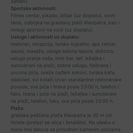
zahtev).
Sportske aktivnosti:
Fitnes centar, pikado, bilijar (uz doplatu), stoni
tenis, odbojka na gradskoj plaži Kleopatra, kao i
mnogi sportovi na vodi (uz doplatu).
Usluge i aktivnosti uz doplatu:
restoran, recepcija, tursko kupatilo, spa centar,
sauna, masaža, usluge salona lepote, doktora,
usluga pranja veša, mini bar, sef, ležaljke i
suncobrani na plaži, sobna usluga, flaširana i
uvozna pića, sveže ceđeni sokovi, turska kafa,
sladoled, svi kolači izvan standardne restoranske
ponude, sva pića i hrana posle 23:00 h, telefon i
faks, hrana i piće na plaži, ležaljke i suncobrani
na plaži, telefon, faks, sva pića posle 23:00 h.
Plaža:
gradska peščana plaža Kleopatra je 30 m od
hotela (prelazi se ulica i šetalište). Na ulasku u
more ima delova sa prirodnim kamenim pločama