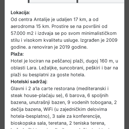
Lokacija:
Od centra Antalije je udaljen 17 km, a od
aerodroma 15 km. Prostire se na površini od
57.000 m2 i izdvaja se po svom minimalističkom
stilu i visokom kvalitetu usluge. Izgrađen je 2009
godine. a renoviran je 2019 godine.
Plaža:
Hotel je lociran na peščanoj plaži, dugoj 160 m, u
oblasti Lara. Ležaljke, suncobrani, peškiri i bar na
plaži su besplatni za goste hotela.
Hotelski sadržaj:
Glavni i 2 a’la carte restorana (mediteranski i
steak house-plaćaju se), 6 barova, 6 spoljnih
bazena, unutrašnji bazen, 9 vodenih tobogana, 2
dečija bazena, WiFi (u zajedničkim delovima
hotela-besplatno), 3 sale za konferencije,
bioskopska sala, teretana, 2 teniska terena,