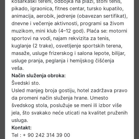
košarkaški tereni, odbojka na plaži, stoni tenis,
pikado, igraonica, fitnes centar, tursko kupatilo,
animacija, aerobik, jedrenje (obavezan sertifikat),
dnevne i večernje aktivnosti, programi sa živom
muzikom, mini klub (4–12 god). Plaća se: motorni
sportovi na vodi, najam rekvizita za tenis,
kuglanje (2 trake), osvetljenje sportskih terena,
masaže, usluge frizerskog i salona lepote, bilijar,
usluge pranja, peglanja i hemijskog čišćenja
veša.
Način služenja obroka:
Švedski sto.
Usled manjeg broja gostiju, hotel zadržava pravo
da promeni način služenja hrane. Umesto
švedskog stola, poslužuje se meni ili izbor više
jela, što svakako neće uticati na kvalitet pruženih
usluga.
Kontakt:
Tel : + 90 242 314 39 00