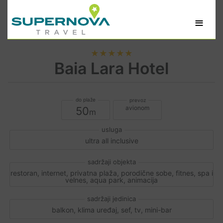
≡
★★★★★
Baia Lara Hotel
avionom
50
ultra all inclusive
restoran, internet, privatna plaža, porodične sobe, fitnes, spa i
velnes, aqua park, animacija
balkon, klima uređaj, sef, tv, mini-bar