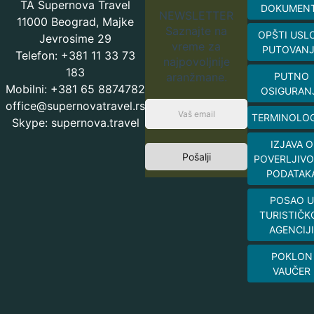
TA Supernova Travel
DOKUMEN
NEWSLETTER
11000 Beograd, Majke
Saznajte na
OPŠTI USL
Jevrosime 29
vreme za
PUTOVAN
Telefon: +381 11 33 73
najpovoljnije
183
aranžmane.
PUTNO
Mobilni: +381 65 8874782
OSIGURAN
office@supernovatravel.rs
TERMINOLOG
Skype: supernova.travel
IZJAVA O
Pošalji
POVERLJIVO
PODATAK
POSAO U
TURISTIČK
AGENCIJI
POKLON
VAUČER