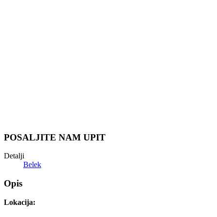
POSALJITE NAM UPIT
Detalji
Belek
Opis
Lokacija:
hotel Susesi Luxury Resort se nalazi na peščanoj plaži, 1 km od