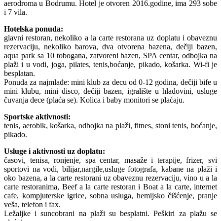
aerodroma u Bodrumu. Hotel je otvoren 2016.godine, ima 293 sobe
i 7 vila.
Hotelska ponuda:
glavni restoran, nekoliko a la carte restorana uz doplatu i obaveznu
rezervaciju, nekoliko barova, dva otvorena bazena, dečiji bazen,
aqua park sa 10 tobogana, zatvoreni bazen, SPA centar, odbojka na
plaži i u vodi, joga, pilates, tenis,boćanje, pikado, košarka. Wi-fi je
besplatan.
Ponuda za najmlađe: mini klub za decu od 0-12 godina, dečiji bife u
mini klubu, mini disco, dečiji bazen, igralište u hladovini, usluge
čuvanja dece (plaća se). Kolica i baby monitori se plaćaju.
Sportske aktivnosti:
tenis, aerobik, košarka, odbojka na plaži, fitnes, stoni tenis, boćanje,
pikado.
Usluge i aktivnosti uz doplatu:
časovi, tenisa, ronjenje, spa centar, masaže i terapije, frizer, svi
sportovi na vodi, bilijar,nargile,usluge fotografa, kabane na plaži i
oko bazena, a la carte restorani uz obaveznu rezervaciju, vino u a la
carte restoranima, Beef a la carte restoran i Boat a la carte, internet
cafe, kompjuterske igrice, sobna usluga, hemijsko čišćenje, pranje
veša, telefon i fax.
Ležaljke i suncobrani na plaži su besplatni. Peškiri za plažu se