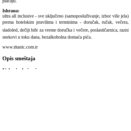
plaćaju.
Ishrana:
ultra all inclusive - sve uključeno (samoposluživanje, izbor više jela)
prema hotelskim pravilima i terminima - doručak, ručak, večera,
sladoled, dečiji bife za vreme doručka i večere, poslastičarnica, razni
snekovi u toku dana, bezalkoholna domaća pića.
www.titanic.com.tr
Opis smeštaja
Uslovi plaćanja
Bodrum je jedna od najatraktivnijih oblasti južnog Egeje koja se
nalazi na jugozapadnoj obali Turske. Grad je smešten na istoimenom
poluostrvu, nasuprot grčkog ostrva Kos, a između jednako
popularnih letovališta Marmarisa ili Kušadasija. Udaljen je od
Istanbula oko 700km, a od Izmira oko 220 km.
Poluostrvo Bodrum ima prečnik od 60 km, i prepoznatljivo je po
specifičnoj beloj arhitekturi poznatoj kao bodrumski stil, bogatoj
istoriji koja vuče korene još iz antičkog Halikarnasa. Mediteranska
klima, divna topla i vlažna leta, kao i raznovrsne peščane i