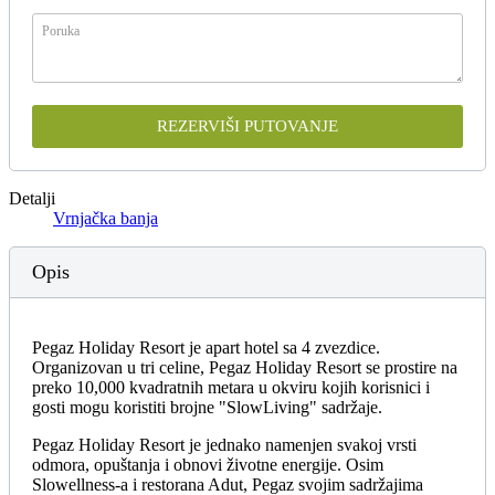
REZERVIŠI PUTOVANJE
Detalji
Vrnjačka banja
Opis
Pegaz Holiday Resort je apart hotel sa 4 zvezdice.
Organizovan u tri celine, Pegaz Holiday Resort se prostire na
preko 10,000 kvadratnih metara u okviru kojih korisnici i
gosti mogu koristiti brojne "SlowLiving" sadržaje.
Pegaz Holiday Resort je jednako namenjen svakoj vrsti
odmora, opuštanja i obnovi životne energije. Osim
Slowellness-a i restorana Adut, Pegaz svojim sadržajima