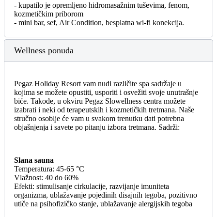
- kupatilo je opremljeno hidromasažnim tuševima, fenom,
kozmetičkim priborom
- mini bar, sef, Air Condition, besplatna wi-fi konekcija.
Wellness ponuda
Pegaz Holiday Resort vam nudi različite spa sadržaje u
kojima se možete opustiti, usporiti i osvežiti svoje unutrašnje
biće. Takođe, u okviru Pegaz Slowellness centra možete
izabrati i neki od terapeutskih i kozmetičkih tretmana. Naše
stručno osoblje će vam u svakom trenutku dati potrebna
objašnjenja i savete po pitanju izbora tretmana. Sadrži:
Slana sauna
Temperatura: 45-65 °C
Vlažnost: 40 do 60%
Efekti: stimulisanje cirkulacije, razvijanje imuniteta
organizma, ublažavanje pojedinih disajnih tegoba, pozitivno
utiče na psihofizičko stanje, ublažavanje alergijskih tegoba