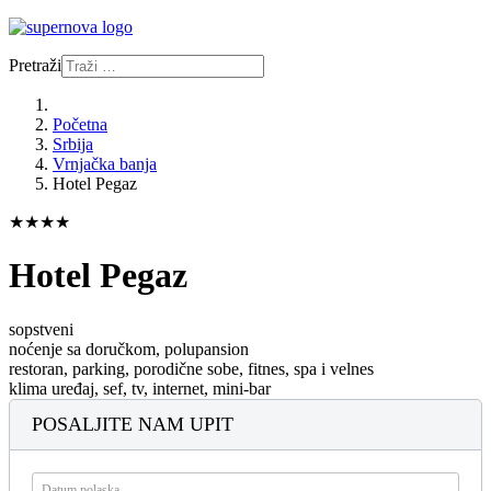
Pretraži
Početna
Srbija
Vrnjačka banja
Hotel Pegaz
★★★★
Hotel Pegaz
sopstveni
noćenje sa doručkom, polupansion
restoran, parking, porodične sobe, fitnes, spa i velnes
klima uređaj, sef, tv, internet, mini-bar
POSALJITE NAM UPIT