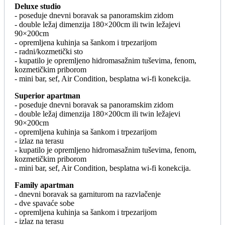
Deluxe studio
- poseduje dnevni boravak sa panoramskim zidom
- double ležaj dimenzija 180×200cm ili twin ležajevi
90×200cm
- opremljena kuhinja sa šankom i trpezarijom
- radni/kozmetički sto
- kupatilo je opremljeno hidromasažnim tuševima, fenom,
kozmetičkim priborom
- mini bar, sef, Air Condition, besplatna wi-fi konekcija.
Superior apartman
- poseduje dnevni boravak sa panoramskim zidom
- double ležaj dimenzija 180×200cm ili twin ležajevi
90×200cm
- opremljena kuhinja sa šankom i trpezarijom
- izlaz na terasu
- kupatilo je opremljeno hidromasažnim tuševima, fenom,
kozmetičkim priborom
- mini bar, sef, Air Condition, besplatna wi-fi konekcija.
Family apartman
- dnevni boravak sa garniturom na razvlačenje
- dve spavaće sobe
- opremljena kuhinja sa šankom i trpezarijom
- izlaz na terasu