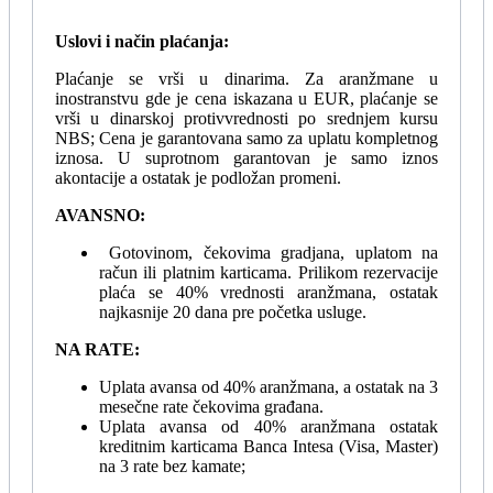
Uslovi i način plaćanja:
Plaćanje se vrši u dinarima. Za aranžmane u
inostranstvu gde je cena iskazana u EUR, plaćanje se
vrši u dinarskoj protivvrednosti po srednjem kursu
NBS; Cena je garantovana samo za uplatu kompletnog
iznosa. U suprotnom garantovan je samo iznos
akontacije a ostatak je podložan promeni.
AVANSNO:
Gotovinom, čekovima gradjana, uplatom na
račun ili platnim karticama. Prilikom rezervacije
plaća se 40% vrednosti aranžmana, ostatak
najkasnije 20 dana pre početka usluge.
NA RATE:
Uplata avansa od 40% aranžmana, a ostatak na 3
mesečne rate čekovima građana.
Uplata avansa od 40% aranžmana ostatak
kreditnim karticama Banca Intesa (Visa, Master)
na 3 rate bez kamate;