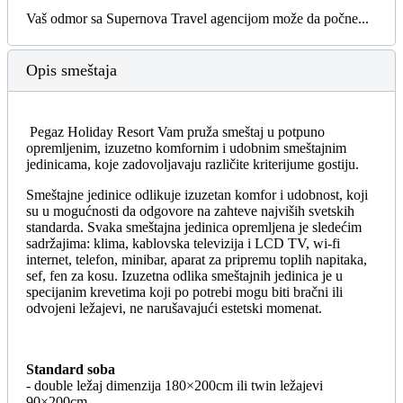
Vaš odmor sa Supernova Travel agencijom može da počne...
Opis smeštaja
Pegaz Holiday Resort Vam pruža smeštaj u potpuno
opremljenim, izuzetno komfornim i udobnim smeštajnim
jedinicama, koje zadovoljavaju različite kriterijume gostiju.
Smeštajne jedinice odlikuje izuzetan komfor i udobnost, koji
su u mogućnosti da odgovore na zahteve najviših svetskih
standarda. Svaka smeštajna jedinica opremljena je sledećim
sadržajima: klima, kablovska televizija i LCD TV, wi-fi
internet, telefon, minibar, aparat za pripremu toplih napitaka,
sef, fen za kosu. Izuzetna odlika smeštajnih jedinica je u
specijanim krevetima koji po potrebi mogu biti bračni ili
odvojeni ležajevi, ne narušavajući estetski momenat.
Standard soba
- double ležaj dimenzija 180×200cm ili twin ležajevi
90×200cm