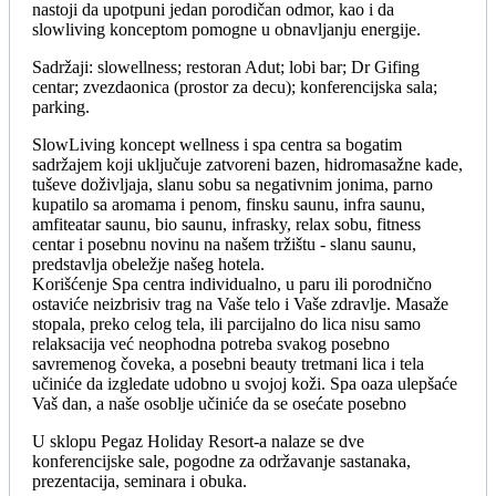
nastoji da upotpuni jedan porodičan odmor, kao i da
slowliving konceptom pomogne u obnavljanju energije.
Sadržaji: slowellness; restoran Adut; lobi bar; Dr Gifing
centar; zvezdaonica (prostor za decu); konferencijska sala;
parking.
SlowLiving koncept wellness i spa centra sa bogatim
sadržajem koji uključuje zatvoreni bazen, hidromasažne kade,
tuševe doživljaja, slanu sobu sa negativnim jonima, parno
kupatilo sa aromama i penom, finsku saunu, infra saunu,
amfiteatar saunu, bio saunu, infrasky, relax sobu, fitness
centar i posebnu novinu na našem tržištu - slanu saunu,
predstavlja obeležje našeg hotela.
Korišćenje Spa centra individualno, u paru ili porodnično
ostaviće neizbrisiv trag na Vaše telo i Vaše zdravlje. Masaže
stopala, preko celog tela, ili parcijalno do lica nisu samo
relaksacija već neophodna potreba svakog posebno
savremenog čoveka, a posebni beauty tretmani lica i tela
učiniće da izgledate udobno u svojoj koži. Spa oaza ulepšaće
Vaš dan, a naše osoblje učiniće da se osećate posebno
U sklopu Pegaz Holiday Resort-a nalaze se dve
konferencijske sale, pogodne za održavanje sastanaka,
prezentacija, seminara i obuka.