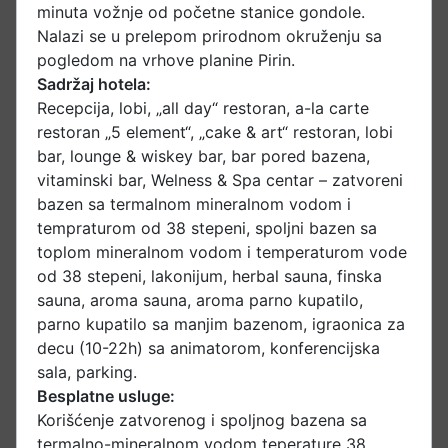
minuta vožnje od početne stanice gondole.
Nalazi se u prelepom prirodnom okruženju sa
pogledom na vrhove planine Pirin.
Sadržaj hotela:
Recepcija, lobi, „all day“ restoran, a-la carte
restoran „5 element“, „cake & art“ restoran, lobi
bar, lounge & wiskey bar, bar pored bazena,
vitaminski bar, Welness & Spa centar – zatvoreni
bazen sa termalnom mineralnom vodom i
tempraturom od 38 stepeni, spoljni bazen sa
toplom mineralnom vodom i temperaturom vode
od 38 stepeni, lakonijum, herbal sauna, finska
sauna, aroma sauna, aroma parno kupatilo,
parno kupatilo sa manjim bazenom, igraonica za
decu (10-22h) sa animatorom, konferencijska
sala, parking.
Besplatne usluge:
Korišćenje zatvorenog i spoljnog bazena sa
termalno-mineralnom vodom teperature 38