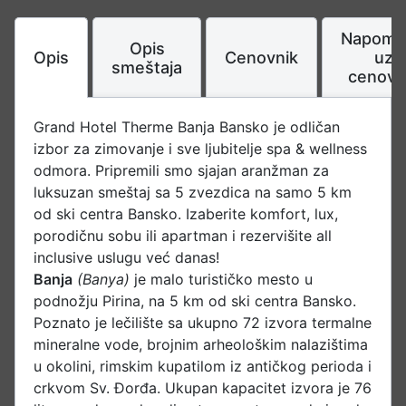
Napome
Opis
Opis
Cenovnik
uz
smeštaja
cenovn
Grand Hotel Therme Banja Bansko je odličan
izbor za zimovanje i sve ljubitelje spa & wellness
odmora. Pripremili smo sjajan aranžman za
luksuzan smeštaj sa 5 zvezdica na samo 5 km
od ski centra Bansko. Izaberite komfort, lux,
porodičnu sobu ili apartman i rezervišite all
inclusive uslugu već danas!
Banja
(Banya)
je malo turističko mesto u
podnožju Pirina, na 5 km od ski centra Bansko.
Poznato je lečilište sa ukupno 72 izvora termalne
mineralne vode, brojnim arheološkim nalazištima
u okolini, rimskim kupatilom iz antičkog perioda i
crkvom Sv. Đorđa. Ukupan kapacitet izvora je 76