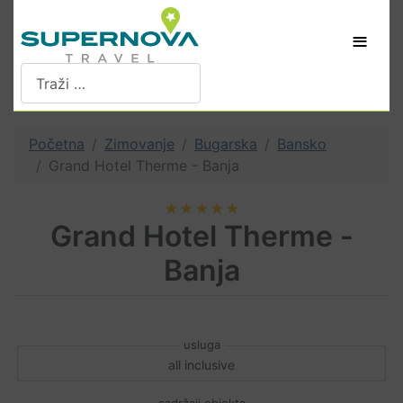
≡
Pretraži
Početna
Zimovanje
Bugarska
Bansko
Grand Hotel Therme - Banja
★★★★★
Grand Hotel Therme -
Banja
all inclusive