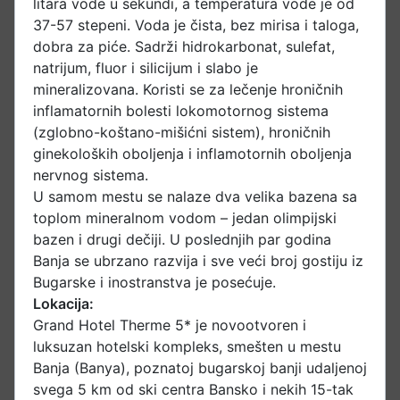
litara vode u sekundi, a temperatura vode je od
37-57 stepeni. Voda je čista, bez mirisa i taloga,
dobra za piće. Sadrži hidrokarbonat, sulefat,
natrijum, fluor i silicijum i slabo je
mineralizovana. Koristi se za lečenje hroničnih
inflamatornih bolesti lokomotornog sistema
(zglobno-koštano-mišićni sistem), hroničnih
ginekoloških oboljenja i inflamotornih oboljenja
nervnog sistema.
U samom mestu se nalaze dva velika bazena sa
toplom mineralnom vodom – jedan olimpijski
bazen i drugi dečiji. U poslednjih par godina
Banja se ubrzano razvija i sve veći broj gostiju iz
Bugarske i inostranstva je posećuje.
Lokacija:
Grand Hotel Therme 5* je novootvoren i
luksuzan hotelski kompleks, smešten u mestu
Banja (Banya), poznatoj bugarskoj banji udaljenoj
svega 5 km od ski centra Bansko i nekih 15-tak