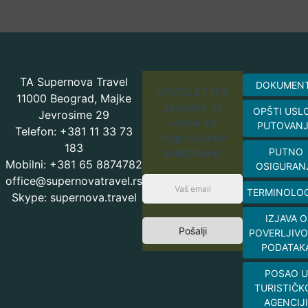
TA Supernova Travel
DOKUMEN
NEWSLETTER
11000 Beograd, Majke
Saznajte na
OPŠTI USL
Jevrosime 29
vreme za
PUTOVAN
Telefon: +381 11 33 73
najpovoljnije
183
aranžmane.
PUTNO
Mobilni: +381 65 8874782
OSIGURAN
office@supernovatravel.rs
TERMINOLOG
Skype: supernova.travel
IZJAVA O
Pošalji
POVERLJIVO
PODATAK
POSAO U
TURISTIČK
AGENCIJI