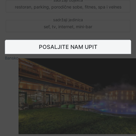
restoran, parking, porodične sobe, fitnes, spa i velnes
sef, tv, internet, mini-bar
POSALJITE NAM UPIT
Bansko