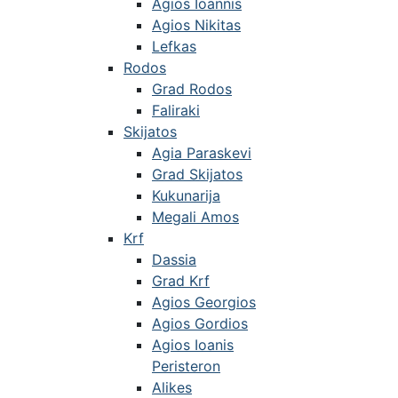
Agios Ioannis
Agios Nikitas
Lefkas
Rodos
Grad Rodos
Faliraki
Skijatos
Agia Paraskevi
Grad Skijatos
Kukunarija
Megali Amos
Krf
Dassia
Grad Krf
Agios Georgios
Agios Gordios
Agios Ioanis
Peristeron
Alikes