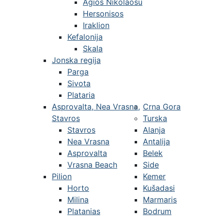
Agios Nikolaosu
Hersonisos
Iraklion
Kefalonija
Skala
Jonska regija
Parga
Sivota
Plataria
Asprovalta, Nea Vrasna,
Crna Gora
Stavros
Turska
Stavros
Alanja
Nea Vrasna
Antalija
Asprovalta
Belek
Vrasna Beach
Side
Pilion
Kemer
Horto
Kušadasi
Milina
Marmaris
Platanias
Bodrum