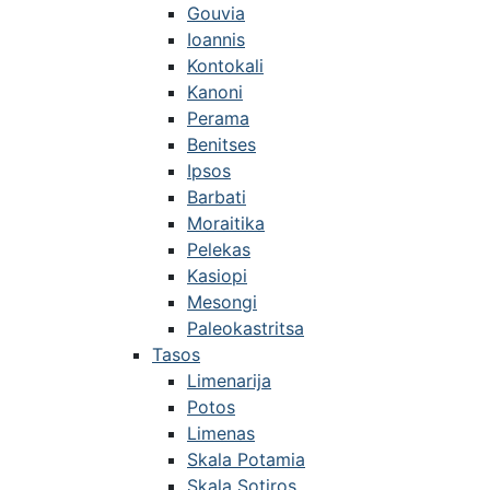
Gouvia
Ioannis
Kontokali
Kanoni
Perama
Benitses
Ipsos
Barbati
Moraitika
Pelekas
Kasiopi
Mesongi
Paleokastritsa
Tasos
Limenarija
Potos
Limenas
Skala Potamia
Skala Sotiros