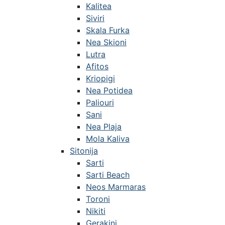
Kalitea
Siviri
Skala Furka
Nea Skioni
Lutra
Afitos
Kriopigi
Nea Potidea
Paliouri
Sani
Nea Plaja
Mola Kaliva
Sitonija
Sarti
Sarti Beach
Neos Marmaras
Toroni
Nikiti
Gerakini