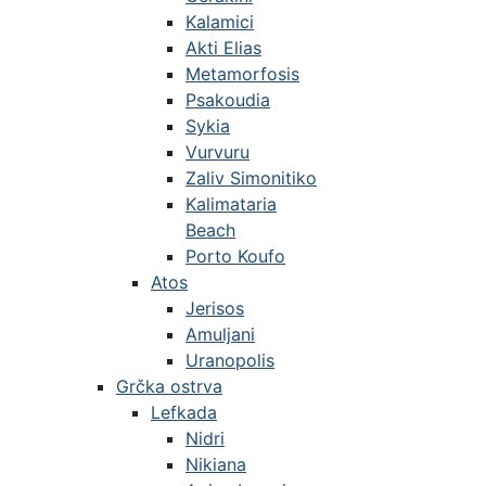
Kalamici
Akti Elias
Metamorfosis
Psakoudia
Sykia
Vurvuru
Zaliv Simonitiko
Kalimataria
Beach
Porto Koufo
Atos
Jerisos
Amuljani
Uranopolis
Grčka ostrva
Lefkada
Nidri
Nikiana