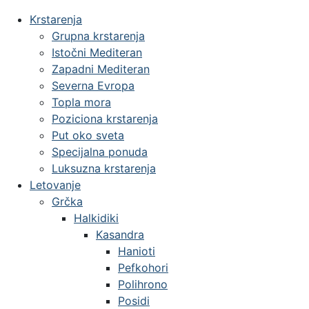
Krstarenja
Grupna krstarenja
Istočni Mediteran
Zapadni Mediteran
Severna Evropa
Topla mora
Poziciona krstarenja
Put oko sveta
Specijalna ponuda
Luksuzna krstarenja
Letovanje
Grčka
Halkidiki
Kasandra
Hanioti
Pefkohori
Polihrono
Posidi