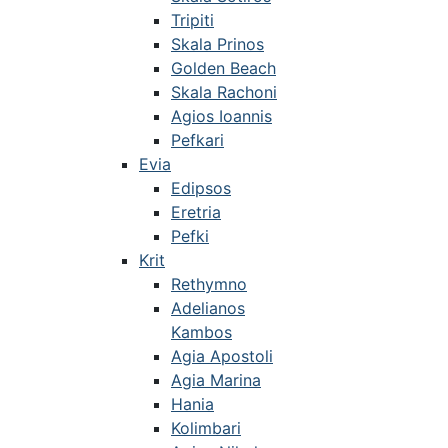
Tripiti
Skala Prinos
Golden Beach
Skala Rachoni
Agios Ioannis
Pefkari
Evia
Edipsos
Eretria
Pefki
Krit
Rethymno
Adelianos
Kambos
Agia Apostoli
Agia Marina
Hania
Kolimbari