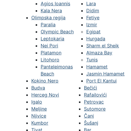
Agios Ioannis
Lara
Kala Nera
Didim
Olimpska regija
Fetiye
Paralia
Izmir
Olympic Beach
Egipat
Leptokaria
Hurgada
Nei Pori
Sharm el Sheik
Platamon
Almaza Bay
Litohoro
Tunis
Panteleimonas
Hamamet
Beach
Jasmin Hamamet
Kokino Nero
Port El Kantui
Budva
Bečići
Herceg Novi
Rafailovići
Igalo
Petrovac
Meljine
Sutomore
Njivice
Čanj
Kumbor
Šušanj
Tivat
Bar