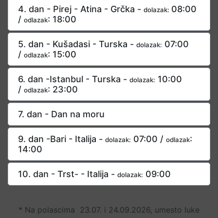
4. dan - Pirej - Atina - Grčka -
08:00
dolazak:
/
: 18:00
odlazak
5. dan - Kušadasi - Turska -
07:00
dolazak:
/
: 15:00
odlazak
6. dan -Istanbul - Turska -
10:00
dolazak:
/
: 23:00
odlazak
7. dan - Dan na moru
9. dan -Bari - Italija -
07:00 /
:
dolazak:
odlazak
14:00
10. dan - Trst- - Italija -
09:00
dolazak:
* Na polascima 23.07. i 24.09.2026, umesto luke