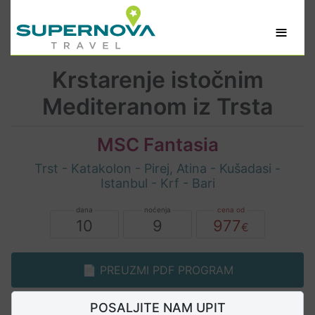
≡
Krstarenje istočnim
Mediteranom iz Trsta
MSC Fantasia
Trst - Katakolon - Pirej, Atina - Kušadasi -
Istanbul - Krf - Bari
10
9
977
📄 PREUZMI PDF PROGRAM
POSALJITE NAM UPIT