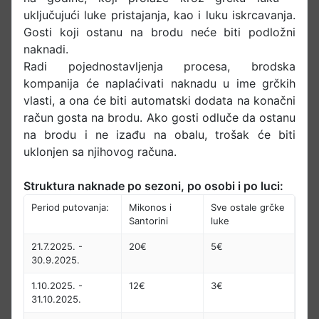
uključujući luke pristajanja, kao i luku iskrcavanja.
Gosti koji ostanu na brodu neće biti podložni
naknadi.
Radi pojednostavljenja procesa, brodska
kompanija će naplaćivati naknadu u ime grčkih
vlasti, a ona će biti automatski dodata na konačni
račun gosta na brodu. Ako gosti odluče da ostanu
na brodu i ne izađu na obalu, trošak će biti
uklonjen sa njihovog računa.
Struktura naknade po sezoni, po osobi i po luci:
Period putovanja:
Mikonos i
Sve ostale grčke
Santorini
luke
21.7.2025. -
20€
5€
30.9.2025.
1.10.2025. -
12€
3€
31.10.2025.