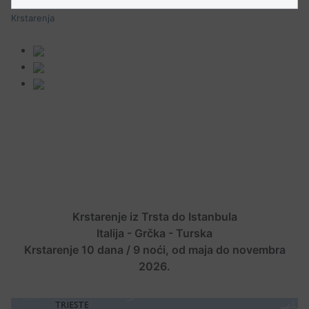
Krstarenja
Krstarenje iz Trsta do Istanbula
Italija - Grčka - Turska
Krstarenje 10 dana / 9 noći, od maja do novembra
2026.