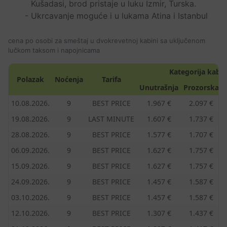
Kušadasi, brod pristaje u luku Izmir, Turska.
- Ukrcavanje moguće i u lukama Atina i Istanbul
cena po osobi za smeštaj u dvokrevetnoj kabini sa uključenom
lučkom taksom i napojnicama
Kategorija kabi
Polazak
Noćenja
Tarifa
Unutrašnja
Prozorska
10.08.2026.
9
BEST PRICE
1.967 €
2.097 €
19.08.2026.
9
LAST MINUTE
1.607 €
1.737 €
28.08.2026.
9
BEST PRICE
1.577 €
1.707 €
06.09.2026.
9
BEST PRICE
1.627 €
1.757 €
15.09.2026.
9
BEST PRICE
1.627 €
1.757 €
24.09.2026.
9
BEST PRICE
1.457 €
1.587 €
03.10.2026.
9
BEST PRICE
1.457 €
1.587 €
12.10.2026.
9
BEST PRICE
1.307 €
1.437 €