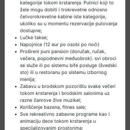
kategorije tokom krstarenja. Putnici koji to
žele mogu dobiti i trokrevetne odnosno
četvorokrevetne kabine iste kategorije,
ukoliko su u momentu rezervacije putovanja
dostupne;
Lučke takse;
Napojnice (12 eur po osobi po noći)
Prošireni puni pansion (doručak, ručak,
večera, popodnevni međuobrok). svi obroci
se služe ili po sistemu bife posluge (švedski
sto) ili u restoranu po sistemu izbornog
menija;
Zabavu u brodskom pozorištu svake večeri
tokom krstarenja i brodskim salonima uz
razne žanrove žive muzikel;
Korišćenje bazena, fitnes sale;
Sve rekreativno zabavne programe kao i
animaciju dece tokom krstarenja u
specijalizovanim prostorima;