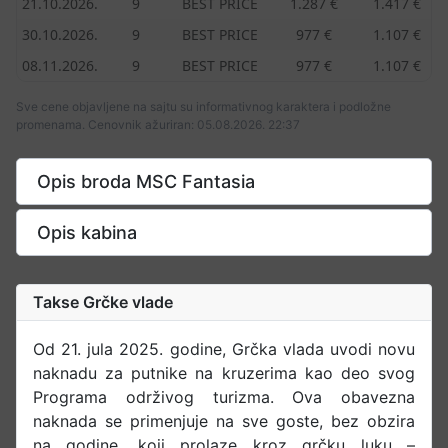
21.10.2026.
9
BEST PRICE
1.287 €
1.417 €
30.10.2026.
9
BEST PRICE
977 €
1.107 €
08.11.2026.
9
BEST PRICE
977 €
1.107 €
Sve cene objavljene na sajtu su informativnog karaktera i podložne
promenama. Cenovnik ažuriran: 05.08.2026. 22:37
Opis broda MSC Fantasia
Opis kabina
Takse Grčke vlade
Od 21. jula 2025. godine, Grčka vlada uvodi novu
naknadu za putnike na kruzerima kao deo svog
Programa održivog turizma. Ova obavezna
naknada se primenjuje na sve goste, bez obzira
na godine, koji prolaze kroz grčku luku –