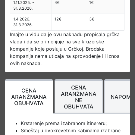
1.11.2025. -
4€
1€
31.3.2026.
1.4.2026. -
12€
3€
31.3.2026.
Imajte u vidu da je ovu naknadu propisala grčka
vlada i da se primenjuje na sve kruzerske
kompanije koje posluju u Grčkoj. Brodska
kompanija nema uticaja na sprovođenje ili iznos
ovih naknada.
CENA
CENA
ARANŽMANA
ARANŽMANA
NAPOME
NE
OBUHVATA
OBUHVATA
Krstarenje prema izabranom itinereru;
Smeštaj u dvokrevetnim kabinama izabrane