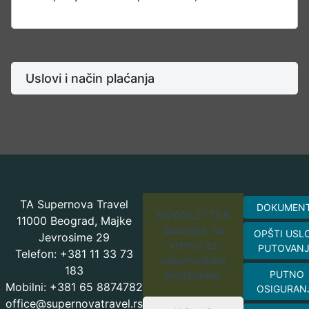
Uslovi i način plaćanja
TA Supernova Travel
DOKUMEN
NEWSLETTER
11000 Beograd, Majke
Saznajte na
OPŠTI USL
Jevrosime 29
vreme za
PUTOVAN
Telefon: +381 11 33 73
najpovoljnije
183
aranžmane.
PUTNO
Mobilni: +381 65 8874782
OSIGURAN
office@supernovatravel.rs