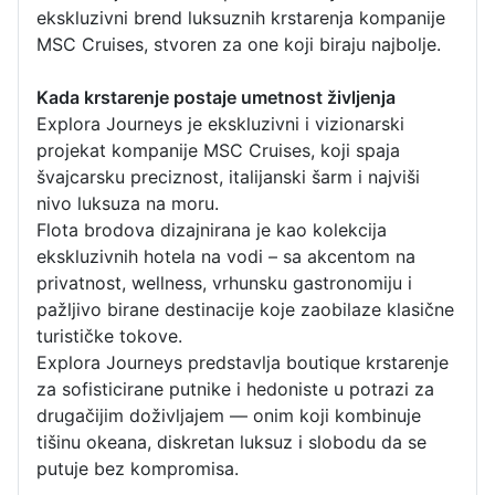
ekskluzivni brend luksuznih krstarenja kompanije
MSC Cruises, stvoren za one koji biraju najbolje.
Kada krstarenje postaje umetnost življenja
Explora Journeys je ekskluzivni i vizionarski
projekat kompanije MSC Cruises, koji spaja
švajcarsku preciznost, italijanski šarm i najviši
nivo luksuza na moru.
Flota brodova dizajnirana je kao kolekcija
ekskluzivnih hotela na vodi – sa akcentom na
privatnost, wellness, vrhunsku gastronomiju i
pažljivo birane destinacije koje zaobilaze klasične
turističke tokove.
Explora Journeys predstavlja boutique krstarenje
za sofisticirane putnike i hedoniste u potrazi za
drugačijim doživljajem — onim koji kombinuje
tišinu okeana, diskretan luksuz i slobodu da se
putuje bez kompromisa.