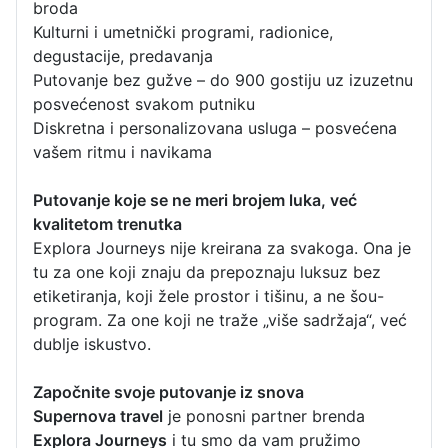
broda
Kulturni i umetnički programi, radionice,
degustacije, predavanja
Putovanje bez gužve – do 900 gostiju uz izuzetnu
posvećenost svakom putniku
Diskretna i personalizovana usluga – posvećena
vašem ritmu i navikama
Putovanje koje se ne meri brojem luka, već
kvalitetom trenutka
Explora Journeys nije kreirana za svakoga. Ona je
tu za one koji znaju da prepoznaju luksuz bez
etiketiranja, koji žele prostor i tišinu, a ne šou-
program. Za one koji ne traže „više sadržaja“, već
dublje iskustvo.
Započnite svoje putovanje iz snova
Supernova travel
je ponosni partner brenda
Explora Journeys
i tu smo da vam pružimo