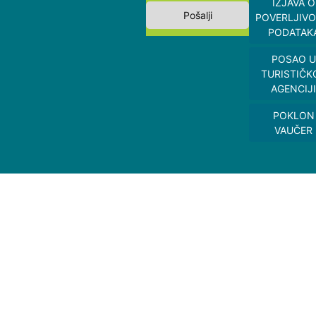
IZJAVA O
Pošalji
POVERLJIVO
PODATAK
POSAO U
TURISTIČK
AGENCIJI
POKLON
VAUČER