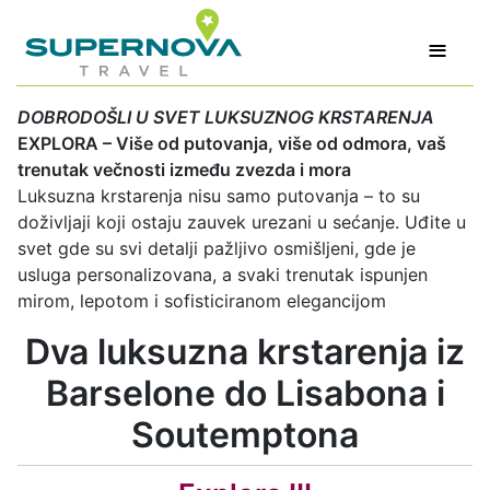
≡
DOBRODOŠLI U SVET LUKSUZNOG KRSTARENJA
EXPLORA – Više od putovanja, više od odmora, vaš
trenutak večnosti između zvezda i mora
Luksuzna krstarenja nisu samo putovanja – to su
doživljaji koji ostaju zauvek urezani u sećanje. Uđite u
svet gde su svi detalji pažljivo osmišljeni, gde je
usluga personalizovana, a svaki trenutak ispunjen
mirom, lepotom i sofisticiranom elegancijom
Dva luksuzna krstarenja iz
Barselone do Lisabona i
Soutemptona