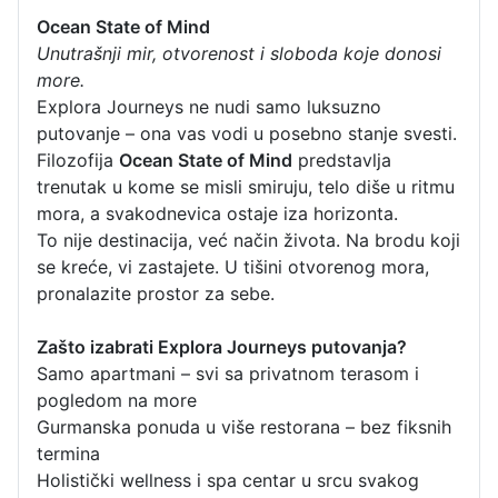
Ocean State of Mind
Unutrašnji mir, otvorenost i sloboda koje donosi
more.
Explora Journeys ne nudi samo luksuzno
putovanje – ona vas vodi u posebno stanje svesti.
Filozofija
Ocean State of Mind
predstavlja
trenutak u kome se misli smiruju, telo diše u ritmu
mora, a svakodnevica ostaje iza horizonta.
To nije destinacija, već način života. Na brodu koji
se kreće, vi zastajete. U tišini otvorenog mora,
pronalazite prostor za sebe.
Zašto izabrati Explora Journeys putovanja?
Samo apartmani – svi sa privatnom terasom i
pogledom na more
Gurmanska ponuda u više restorana – bez fiksnih
termina
Holistički wellness i spa centar u srcu svakog