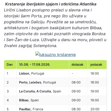
Krstarenje iberijskim sjajem i otkrićima Atlantika
Lirični Lisabon postupno prelazi u slavna vina i
istorijski šarm Porta, pre nego što uživate u
pogledima na Galiciju. Povežite se sa umetnošću,
arhitekturom i bogatom baskijskom kulturom Bilbaa,
zatim otplovite do svetski poznatih vinograda Bordoa
i Sen-Žan-de-Luza. Uživajte u danu na moru, ploveći u
živahni zagrljaj Sotemptona.
Dan
10.08. - 17.08.2026.
dolazak
polazak
1
Lisbon
, Portugal
-
18:00
2
Porto, Leixões
, Portugal
08:00
18:00
3
La Coruña, A Coruña
, Spain
09:00
19:00
4
Bilbao
, Spain
09:00
19:00
5
Pauillac
, France
08:30
20:00