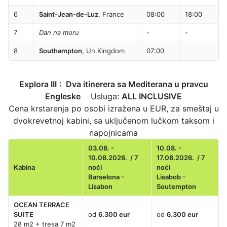
6
Saint-Jean-de-Luz
, France
08:00
18:00
7
Dan na moru
-
-
8
Southampton
, Un.Kingdom
07:00
Explora III
:
Dva itinerera sa Mediterana u pravcu
Engleske
Usluga:
ALL INCLUSIVE
Cena krstarenja po osobi izražena u EUR, za smeštaj u
dvokrevetnoj kabini, sa uključenom lučkom taksom i
napojnicama
03.08. -
10.08. -
10.08.2026. / 7
17.08.2026. / 7
Kabina
noći
noći
Barselona -
Lisabob -
Lisabon
Soutempton
OCEAN TERRACE
SUITE
od
6.300 eur
od
6.300 eur
28 m2 + tresa 7 m2