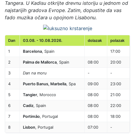
Tangera. U Kadisu otkrijte drevnu istoriju u jednom od
najstarijih gradova Evrope. Zatim, dopustite da vas
fado muzika očara u opojnom Lisabonu.
Dan
03.08. - 10.08.2026.
dolazak
polazak
1
Barcelona
, Spain
17:00
2
Palma de Mallorca
, Spain
08:00
20:00
3
Dan na moru
-
-
4
Puerto Banus, Marbella
, Spa
09:00
23:00
5
Tangier
, Morocco
08:00
21:00
6
Cadiz
, Spain
08:00
22:00
7
Portimão
, Portugal
08:00
18:00
8
Lisbon
, Portugal
07:00
-