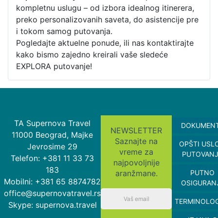
kompletnu uslugu – od izbora idealnog itinerera,
preko personalizovanih saveta, do asistencije pre
i tokom samog putovanja.
Pogledajte aktuelne ponude, ili nas kontaktirajte
kako bismo zajedno kreirali vaše sledeće
EXPLORA putovanje!
TA Supernova Travel
DOKUMEN
NEWSLETTER
11000 Beograd, Majke
Saznajte na
OPŠTI USL
Jevrosime 29
vreme za
PUTOVAN
Telefon: +381 11 33 73
najpovoljnije
183
aranžmane.
PUTNO
Mobilni: +381 65 8874782
OSIGURAN
office@supernovatravel.rs
TERMINOLOG
Skype: supernova.travel