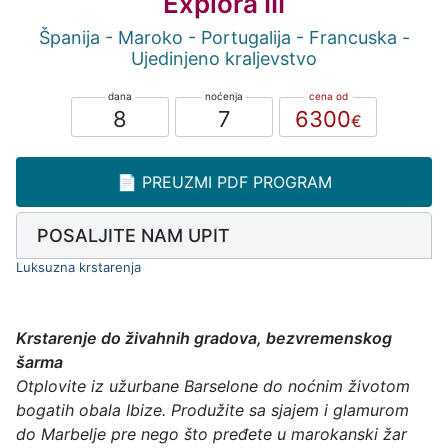
Explora III
Španija - Maroko - Portugalija - Francuska -
Ujedinjeno kraljevstvo
8
7
6300
📄 PREUZMI PDF PROGRAM
POSALJITE NAM UPIT
Luksuzna krstarenja
Krstarenje do živahnih gradova, bezvremenskog
šarma
Otplovite iz užurbane Barselone do noćnim životom
bogatih obala Ibize. Produžite sa sjajem i glamurom
do Marbelje pre nego što pređete u marokanski žar