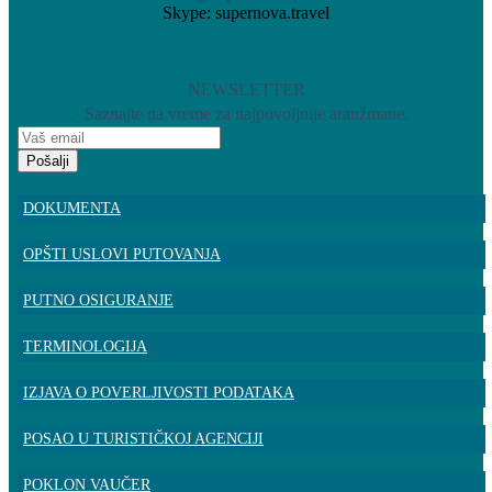
Skype: supernova.travel
NEWSLETTER
Saznajte na vreme za najpovoljnije aranžmane.
Pošalji
DOKUMENTA
OPŠTI USLOVI PUTOVANJA
PUTNO OSIGURANJE
TERMINOLOGIJA
IZJAVA O POVERLJIVOSTI PODATAKA
POSAO U TURISTIČKOJ AGENCIJI
POKLON VAUČER