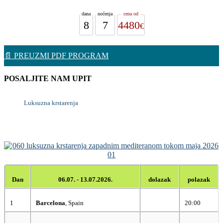
8
7
4480
📄 PREUZMI PDF PROGRAM
POSALJITE NAM UPIT
Luksuzna krstarenja
Dan
06.07. - 13.07.2026.
dolazak
polazak
1
Barcelona
, Spain
20:00