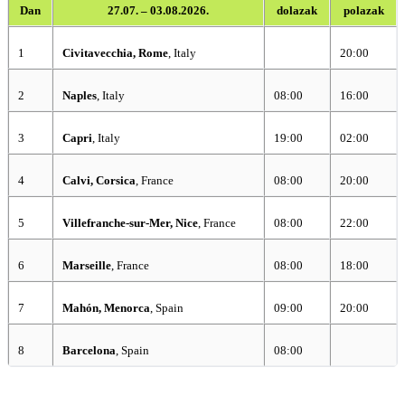
Dan
27.07. – 03.08.2026.
dolazak
polazak
1
Civitavecchia, Rome
, Italy
20:00
2
Naples
, Italy
08:00
16:00
3
Capri
, Italy
19:00
02:00
4
Calvi, Corsica
, France
08:00
20:00
5
Villefranche-sur-Mer, Nice
, France
08:00
22:00
6
Marseille
, France
08:00
18:00
7
Mahón, Menorca
, Spain
09:00
20:00
8
Barcelona
, Spain
08:00