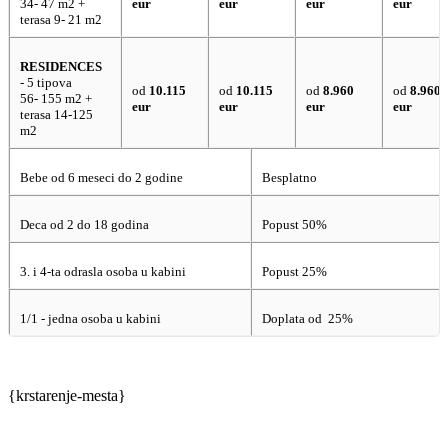
34- 47 m2 +
eur
eur
eur
eur
terasa 9- 21 m2
RESIDENCES
- 5 tipova
od
10.115
od
10.115
od
8.960
od
8.960
56- 155 m2 +
eur
eur
eur
eur
terasa 14-125
m2
Bebe od 6 meseci do 2 godine
Besplatno
Deca od 2 do 18 godina
Popust 50%
3. i 4-ta odrasla osoba u kabini
Popust 25%
1/1 - jedna osoba u kabini
Doplata od 25%
{krstarenje-mesta}