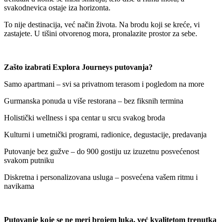
svakodnevica ostaje iza horizonta.
To nije destinacija, već način života. Na brodu koji se kreće, vi
zastajete. U tišini otvorenog mora, pronalazite prostor za sebe.
Zašto izabrati Explora Journeys putovanja?
Samo apartmani – svi sa privatnom terasom i pogledom na more
Gurmanska ponuda u više restorana – bez fiksnih termina
Holistički wellness i spa centar u srcu svakog broda
Kulturni i umetnički programi, radionice, degustacije, predavanja
Putovanje bez gužve – do 900 gostiju uz izuzetnu posvećenost
svakom putniku
Diskretna i personalizovana usluga – posvećena vašem ritmu i
navikama
Putovanje koje se ne meri brojem luka, već kvalitetom trenutka