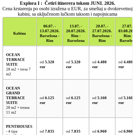
Explora I
:
Četiri itinerera tokom JUNL 2026.
Cena krstarenja po osobi izražena u EUR, za smeštaj u dvokrevetnoj
kabini, sa uključenom lučkom taksom i napojnicama
06.07. -
13.07. -
20.07. -
27.07. -
13.07.2026.
20.07.2026.
27.07.2026.
03.08.202
Kabina
Barselona -
Rim -
Barselona -
Rim -
Rim
Barselona
Rim
Barselo
OCEAN
TERRACE
od
5.320
od
5.320
od
4.480
od
4.480
SUITE
eur
eur
eur
eur
28 m2 + tresa 7
m2
OCEAN
GRAND
TERRACE
od
6.125
od
6.125
od
5.160
od
5.160
SUITE
eur
eur
eur
eur
28 m2 + terasa
11 m2
PENTHOUSES
- 4 tipa
od
7.835
od
7.835
od
6.960
od
6.960