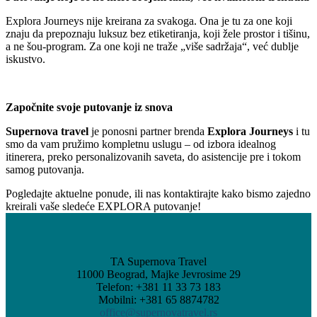
Explora Journeys nije kreirana za svakoga. Ona je tu za one koji
znaju da prepoznaju luksuz bez etiketiranja, koji žele prostor i tišinu,
a ne šou-program. Za one koji ne traže „više sadržaja“, već dublje
iskustvo.
Započnite svoje putovanje iz snova
Supernova travel
je ponosni partner brenda
Explora Journeys
i tu
smo da vam pružimo kompletnu uslugu – od izbora idealnog
itinerera, preko personalizovanih saveta, do asistencije pre i tokom
samog putovanja.
Pogledajte aktuelne ponude, ili nas kontaktirajte kako bismo zajedno
kreirali vaše sledeće EXPLORA putovanje!
TA Supernova Travel
11000 Beograd, Majke Jevrosime 29
Telefon: +381 11 33 73 183
Mobilni: +381 65 8874782
office@supernovatravel.rs