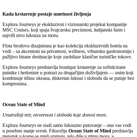
Kada krstarenje postaje umetnost življenja
Explora Journeys je ekskluzivni i vizionarski projekat kompanije
MSC Cruises, koji spaja švajcarsku preciznost, italijanski šarm i
najviši nivo luksuza na moru.
Flota brodova dizajnirana je kao kolekcija ekskluzivnih hotela na
vodi – sa akcentom na privatnost, wellness, vrhunsku gastronomiju i
pažljivo birane destinacije koje zaobilaze klasične turističke tokove.
Explora Journeys predstavlja boutique krstarenje za sofisticirane
putnike i hedoniste u potrazi za drugačijim doživljajem — onim koji
kombinuje tišinu okeana, diskretan luksuz i slobodu da se putuje bez
kompromisa.
Ocean State of Mind
Unutrašnji mir, otvorenost i sloboda koje donosi more.
Explora Journeys ne nudi samo luksuzno putovanje – ona vas vodi
u posebno stanje svesti. Filozofija
Ocean State of Mind
predstavlja
trenutak u kome se misli smiruju, telo diše u ritmu mora, a