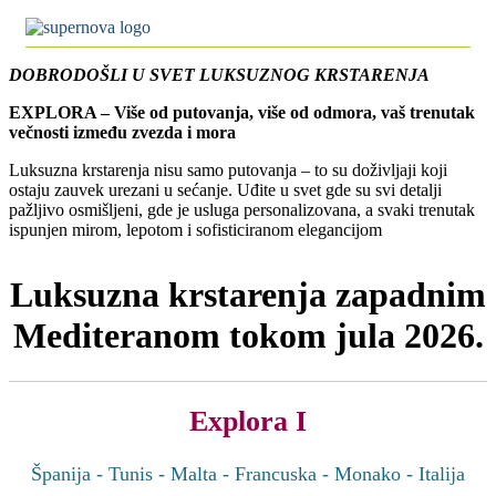
DOBRODOŠLI U SVET LUKSUZNOG KRSTARENJA
EXPLORA – Više od putovanja, više od odmora, vaš trenutak
večnosti između zvezda i mora
Luksuzna krstarenja nisu samo putovanja – to su doživljaji koji
ostaju zauvek urezani u sećanje. Uđite u svet gde su svi detalji
pažljivo osmišljeni, gde je usluga personalizovana, a svaki trenutak
ispunjen mirom, lepotom i sofisticiranom elegancijom
Luksuzna krstarenja zapadnim
Mediteranom tokom jula 2026.
Explora I
Španija - Tunis - Malta - Francuska - Monako - Italija