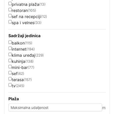
privatna plaža
(13)
restoran
(105)
sef na recepciji
(12)
spa i velnes
(33)
Sadržaji jedinica
balkon
(115)
internet
(194)
klima uređaj
(229)
kuhinja
(138)
mini-bar
(77)
sef
(62)
terasa
(157)
tv
(245)
Plaža
m