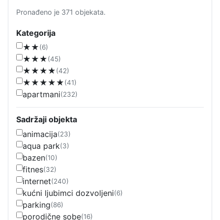
Pronađeno je 371 objekata.
Kategorija
★★
(6)
★★★
(45)
★★★★
(42)
★★★★★
(41)
apartmani
(232)
Sadržaji objekta
animacija
(23)
aqua park
(3)
bazen
(10)
fitnes
(32)
internet
(240)
kućni ljubimci dozvoljeni
(6)
parking
(86)
porodične sobe
(16)