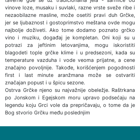
vinove loze, musaku i suvlaki, razne vrste sveže ribe i
nezaobilazne masline, može osetiti pravi duh Grčke,
jer se ljubaznost i gostoprimstvo meštana ovde mogu
najbolje doživeti. Ako tome dodamo poznato grčko
vino i muziku, događaj je kompletan. Oni koji su u
potrazi za jeftinim letovanjima, mogu iskoristiti
blagodeti tople grčke klime i u predsezoni, kada su
temperature vazduha i vode veoma prijatne, a cene
značajno povoljnije. Takođe, korišćenjem pogodnosti
first i last minute aranžmana može se ostvariti
značajan popust i u špicu sezone.
Ostrva Grčke njeno su najvažnije obeležje. Raštrkana
po Jonskom i Egejskom moru upravo podsećaju na
legendu koju Grci vole da prepričavaju, o tome da je
Bog stvorio Grčku među poslednjim