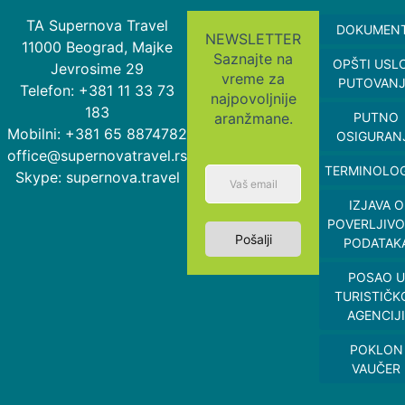
TA Supernova Travel
DOKUMEN
NEWSLETTER
11000 Beograd, Majke
Saznajte na
OPŠTI USL
Jevrosime 29
vreme za
PUTOVAN
Telefon: +381 11 33 73
najpovoljnije
183
aranžmane.
PUTNO
Mobilni: +381 65 8874782
OSIGURAN
office@supernovatravel.rs
TERMINOLOG
Skype: supernova.travel
IZJAVA O
POVERLJIVO
Pošalji
PODATAK
POSAO U
TURISTIČK
AGENCIJI
POKLON
VAUČER