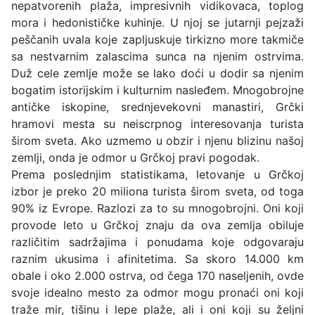
nepatvorenih plaža, impresivnih vidikovaca, toplog
mora i hedonističke kuhinje. U njoj se jutarnji pejzaži
peščanih uvala koje zapljuskuje tirkizno more takmiče
sa nestvarnim zalascima sunca na njenim ostrvima.
Duž cele zemlje može se lako doći u dodir sa njenim
bogatim istorijskim i kulturnim nasleđem. Mnogobrojne
antičke iskopine, srednjevekovni manastiri, Grčki
hramovi mesta su neiscrpnog interesovanja turista
širom sveta. Ako uzmemo u obzir i njenu blizinu našoj
zemlji, onda je odmor u Grčkoj pravi pogodak.
Prema poslednjim statistikama, letovanje u Grčkoj
izbor je preko 20 miliona turista širom sveta, od toga
90% iz Evrope. Razlozi za to su mnogobrojni. Oni koji
provode leto u Grčkoj znaju da ova zemlja obiluje
različitim sadržajima i ponudama koje odgovaraju
raznim ukusima i afinitetima. Sa skoro 14.000 km
obale i oko 2.000 ostrva, od čega 170 naseljenih, ovde
svoje idealno mesto za odmor mogu pronaći oni koji
traže mir, tišinu i lepe plaže, ali i oni koji su željni