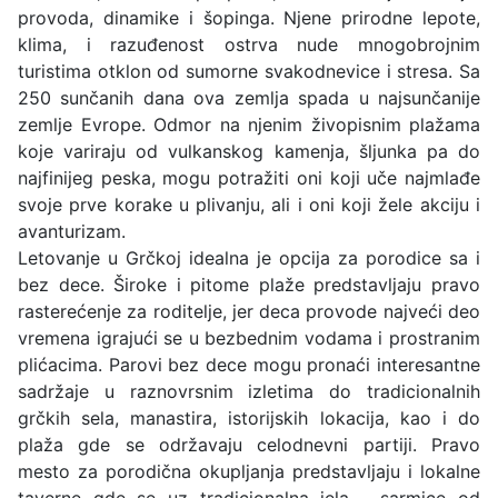
provoda, dinamike i šopinga. Njene prirodne lepote,
klima, i razuđenost ostrva nude mnogobrojnim
turistima otklon od sumorne svakodnevice i stresa. Sa
250 sunčanih dana ova zemlja spada u najsunčanije
zemlje Evrope. Odmor na njenim živopisnim plažama
koje variraju od vulkanskog kamenja, šljunka pa do
najfinijeg peska, mogu potražiti oni koji uče najmlađe
svoje prve korake u plivanju, ali i oni koji žele akciju i
avanturizam.
Letovanje u Grčkoj idealna je opcija za porodice sa i
bez dece. Široke i pitome plaže predstavljaju pravo
rasterećenje za roditelje, jer deca provode najveći deo
vremena igrajući se u bezbednim vodama i prostranim
plićacima. Parovi bez dece mogu pronaći interesantne
sadržaje u raznovrsnim izletima do tradicionalnih
grčkih sela, manastira, istorijskih lokacija, kao i do
plaža gde se održavaju celodnevni partiji. Pravo
mesto za porodična okupljanja predstavljaju i lokalne
taverne gde se uz tradicionalna jela - sarmice od