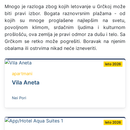
Mnogo je razloga zbog kojih letovanje u Grčkoj može
biti pravi izbor. Bogata raznovrsnim plažama - od
kojih su mnoge proglašene najlepšim na svetu,
povoljnom klimom, srdačnim ljudima i kulturnom
prošlošću, ova zemlja je pravi odmor za dušu i telo. Sa
Grčkom se retko može pogrešiti. Boravak na njenim
obalama ili ostrvima nikad neće izneveriti.
leto 2026
apartmani
Vila Aneta
Nei Pori
leto 2026