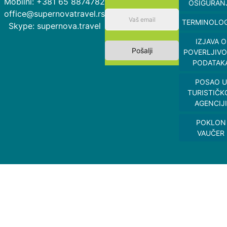
Mobilni: +381 65 8874782
OSIGURAN
office@supernovatravel.rs
TERMINOLOG
Skype: supernova.travel
IZJAVA O
Pošalji
POVERLJIVO
PODATAK
POSAO U
TURISTIČK
AGENCIJI
POKLON
VAUČER