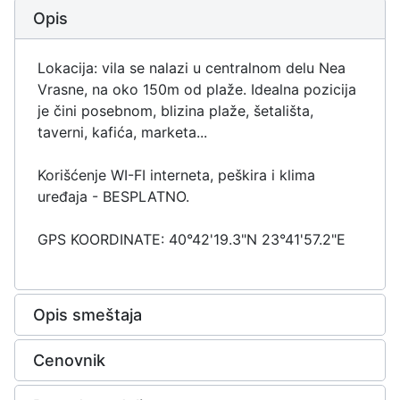
Opis
Lokacija: vila se nalazi u centralnom delu Nea
Vrasne, na oko 150m od plaže. Idealna pozicija
je čini posebnom, blizina plaže, šetališta,
taverni, kafića, marketa...
Korišćenje WI-FI interneta, peškira i klima
uređaja - BESPLATNO.
GPS KOORDINATE: 40°42'19.3"N 23°41'57.2"E
Opis smeštaja
Cenovnik