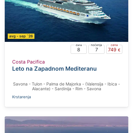
avg - sep `26
8
7
749
Costa Pacifica
Leto na Zapadnom Mediteranu
Savona - Tulon - Palma de Majorka - (Valensija - Ibica -
Alacante) - Sardinija - Rim - Savona
Krstarenja