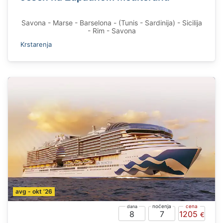
Savona - Marse - Barselona - (Tunis - Sardinija) - Sicilija
- Rim - Savona
Krstarenja
avg - okt ‘26
8
7
1205