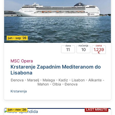
jun - sep ‘26
11
10
1.239
MSC Opera
Krstarenje Zapadnim Mediteranom do
Lisabona
Đenova - Marselj - Malaga - Kadiz - Lisabon - Alikante -
Mahon - Olbia - Đenova
Krstarenja
jun - nov ‘26
LAST MINUTE