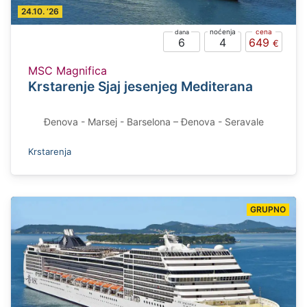
24.10. ‘26
6
4
649
MSC Magnifica
Krstarenje Sjaj jesenjeg Mediterana
Đenova - Marsej - Barselona – Đenova - Seravale
Krstarenja
GRUPNO