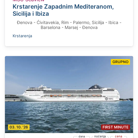
Krstarenje Zapadnim Mediteranom,
Sicilija i Ibiza
Đenova - Ćivitavekia, Rim - Palermo, Sicilija - Ibica -
Barselona - Marsej - Đenova
Krstarenja
GRUPNO
03. 10. ‘26
FIRST MINUTE