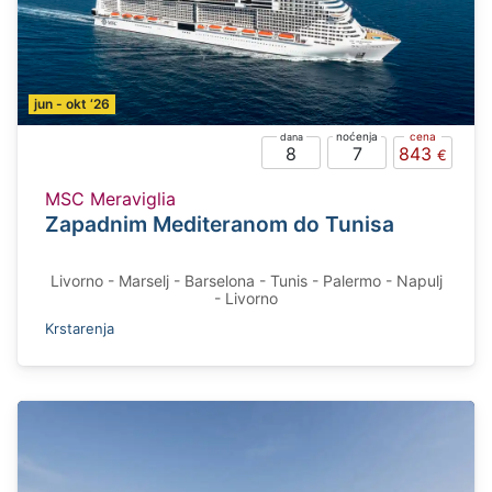
jun - okt ‘26
8
7
843
MSC Meraviglia
Zapadnim Mediteranom do Tunisa
Livorno - Marselj - Barselona - Tunis - Palermo - Napulj
- Livorno
Krstarenja