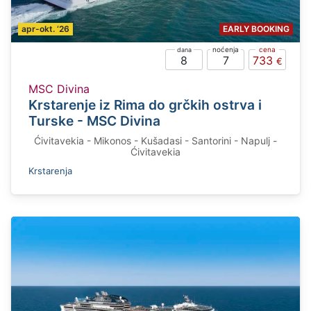
apr-okt. ‘26
EARLY BOOKING
8
7
733
MSC Divina
Krstarenje iz Rima do grčkih ostrva i
Turske - MSC Divina
Ćivitavekia - Mikonos - Kušadasi - Santorini - Napulj -
Ćivitavekia
Krstarenja