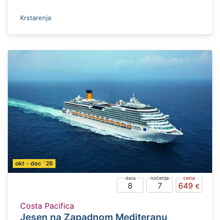
Krstarenja
okt - dec `26
8
7
649
Costa Pacifica
Jesen na Zapadnom Mediteranu