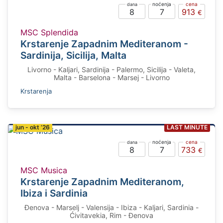
8
7
913
MSC Splendida
Krstarenje Zapadnim Mediteranom -
Sardinija, Sicilija, Malta
Livorno - Kaljari, Sardinija - Palermo, Sicilija - Valeta,
Malta - Barselona - Marsej - Livorno
Krstarenja
EARLY BOOKING
jun - okt ‘26
LAST MINUTE
8
7
733
MSC Musica
Krstarenje Zapadnim Mediteranom,
Ibiza i Sardinia
Đenova - Marselj - Valensija - Ibiza - Kaljari, Sardinia -
Ćivitavekia, Rim - Đenova