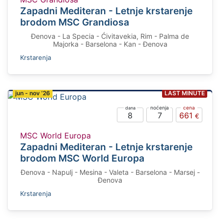
Zapadni Mediteran - Letnje krstarenje
brodom MSC Grandiosa
Đenova - La Specia - Ćivitavekia, Rim - Palma de
Majorka - Barselona - Kan - Đenova
Krstarenja
EARLY BOOKING
jun - nov ‘26
LAST MINUTE
8
7
661
MSC World Europa
Zapadni Mediteran - Letnje krstarenje
brodom MSC World Europa
Đenova - Napulj - Mesina - Valeta - Barselona - Marsej -
Đenova
Krstarenja