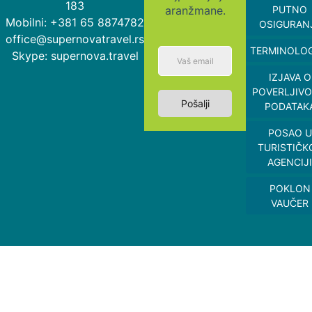
183
aranžmane.
PUTNO
Mobilni: +381 65 8874782
OSIGURAN
office@supernovatravel.rs
TERMINOLOG
Skype: supernova.travel
IZJAVA O
POVERLJIVO
Pošalji
PODATAK
POSAO U
TURISTIČK
AGENCIJI
POKLON
VAUČER