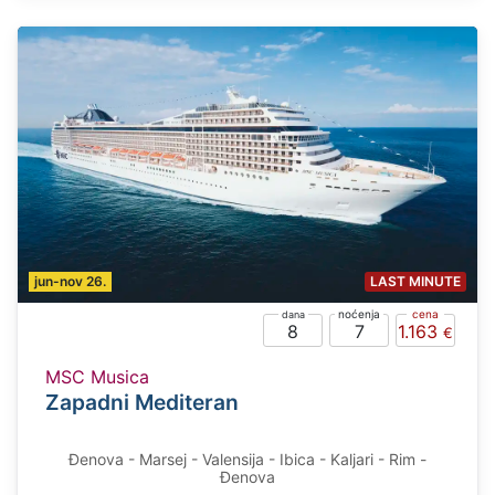
jun-nov 26.
LAST MINUTE
8
7
1.163
MSC Musica
Zapadni Mediteran
Đenova - Marsej - Valensija - Ibica - Kaljari - Rim -
Đenova