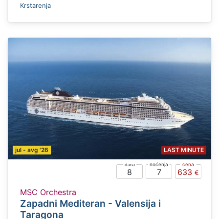
Krstarenja
jul - avg '26
LAST MINUTE
8
7
633
MSC Orchestra
Zapadni Mediteran - Valensija i
Taragona