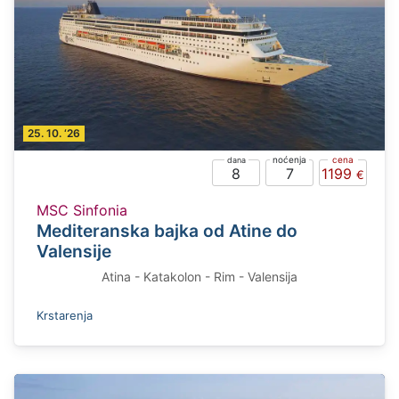
25. 10. ‘26
8
7
1199
MSC Sinfonia
Mediteranska bajka od Atine do
Valensije
Atina - Katakolon - Rim - Valensija
Krstarenja