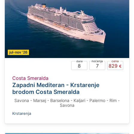
jul-nov '26
8
7
829
Costa Smeralda
Zapadni Mediteran - Krstarenje
brodom Costa Smeralda
Savona - Marsej - Barselona - Kaljari - Palermo - Rim -
Savona
Krstarenja