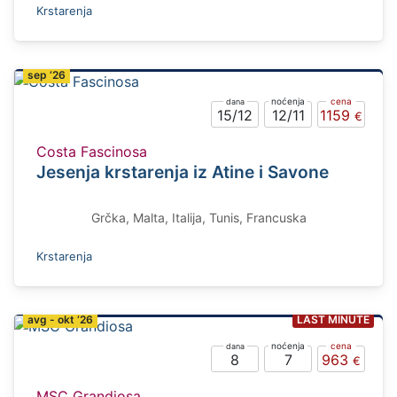
Krstarenja
sep ‘26
15/12
12/11
1159
Costa Fascinosa
Jesenja krstarenja iz Atine i Savone
Grčka, Malta, Italija, Tunis, Francuska
Krstarenja
avg - okt ‘26
LAST MINUTE
8
7
963
MSC Grandiosa