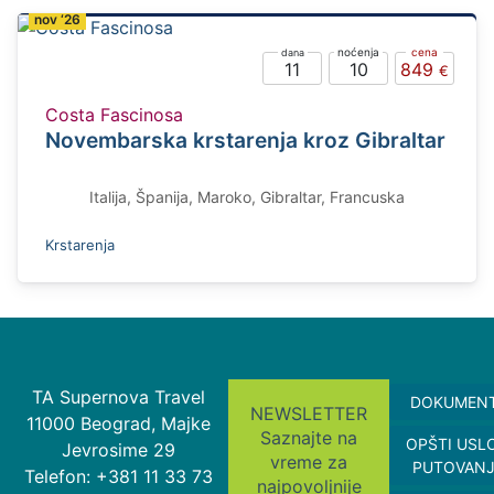
nov ‘26
11
10
849
Costa Fascinosa
Novembarska krstarenja kroz Gibraltar
Italija, Španija, Maroko, Gibraltar, Francuska
Krstarenja
TA Supernova Travel
DOKUMEN
NEWSLETTER
11000 Beograd, Majke
Saznajte na
OPŠTI USL
Jevrosime 29
vreme za
PUTOVAN
Telefon: +381 11 33 73
najpovoljnije