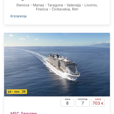
Đenova - Marsej - Taragona - Valensija - Livorno,
Firenca - Ćivitavekia, Rim
Krstarenja
jul - nov. ‘26
8
7
703
MSC Seaview