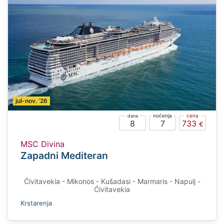
jul-nov. ‘26
8
7
733
MSC Divina
Zapadni Mediteran
Ćivitavekia - Mikonos - Kušadasi - Marmaris - Napulj -
Ćivitavekia
Krstarenja