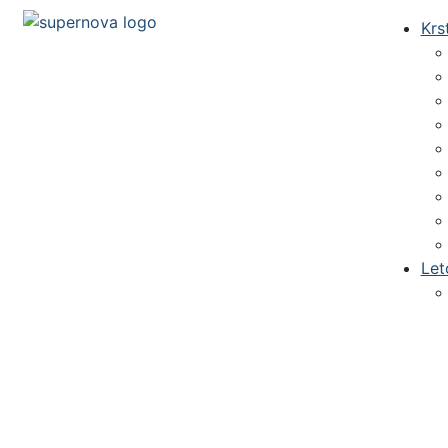
Krs
Let