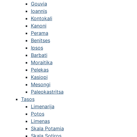
Gouvia
Ioannis
Kontokali
Kanoni
Perama
Benitses
Ipsos
Barbati
Moraitika
Pelekas
Kasiopi
Mesongi
Paleokastritsa
Tasos
Limenarija
Potos
Limenas
Skala Potamia
Skala Sotiros