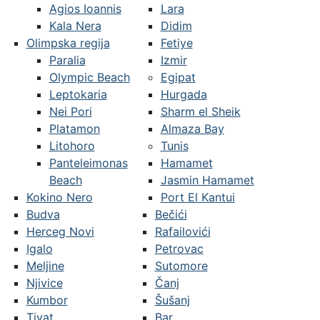
Agios Ioannis
Lara
Kala Nera
Didim
Olimpska regija
Fetiye
Paralia
Izmir
Olympic Beach
Egipat
Leptokaria
Hurgada
Nei Pori
Sharm el Sheik
Platamon
Almaza Bay
Litohoro
Tunis
Panteleimonas
Hamamet
Beach
Jasmin Hamamet
Kokino Nero
Port El Kantui
Budva
Bečići
Herceg Novi
Rafailovići
Igalo
Petrovac
Meljine
Sutomore
Njivice
Čanj
Kumbor
Šušanj
Tivat
Bar