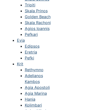
Tripiti
Skala Prinos
Golden Beach
Skala Rachoni
Agios Ioannis
Pefkari
Evia
Edipsos
Eretria
Pefki
Krit
Rethymno
Adelianos
Kambos
Agia Apostoli
Agia Marina
Hania
Kolimbari