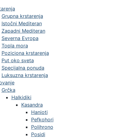
tarenja
Grupna krstarenja
Istočni Mediteran
Zapadni Mediteran
Severna Evropa
Topla mora
Poziciona krstarenja
Put oko sveta
Specijalna ponuda
Luksuzna krstarenja
ovanje
Grčka
Halkidiki
Kasandra
Hanioti
Pefkohori
Polihrono
Posidi