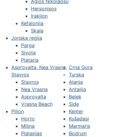
Agios Nikolaosu
Hersonisos
Iraklion
Kefalonija
Skala
Jonska regija
Parga
Sivota
Plataria
Asprovalta, Nea Vrasna,
Crna Gora
Stavros
Turska
Stavros
Alanja
Nea Vrasna
Antalija
Asprovalta
Belek
Vrasna Beach
Side
Pilion
Kemer
Horto
Kušadasi
Milina
Marmaris
Platanias
Bodrum