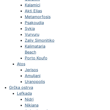
Kalamici
Akti Elias
Metamorfosis
Psakoudia
Sykia
Vurvuru
Zaliv Simonitiko
Kalimataria
Beach
Porto Koufo
Atos
Jerisos
Amuljani
Uranopolis
Grčka ostrva
Lefkada
Nidri
Nikiana