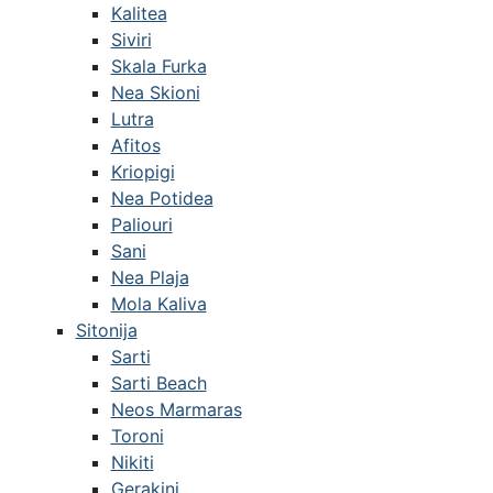
Kalitea
Siviri
Skala Furka
Nea Skioni
Lutra
Afitos
Kriopigi
Nea Potidea
Paliouri
Sani
Nea Plaja
Mola Kaliva
Sitonija
Sarti
Sarti Beach
Neos Marmaras
Toroni
Nikiti
Gerakini