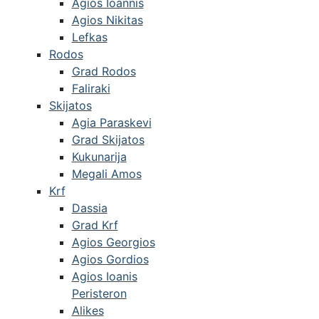
Agios Ioannis
Agios Nikitas
Lefkas
Rodos
Grad Rodos
Faliraki
Skijatos
Agia Paraskevi
Grad Skijatos
Kukunarija
Megali Amos
Krf
Dassia
Grad Krf
Agios Georgios
Agios Gordios
Agios Ioanis
Peristeron
Alikes