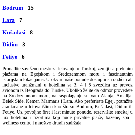
Bodrum
15
Lara
7
Kušadasi
8
Didim
3
Fetiye
6
Pronađite savršeno mesto za letovanje u Turskoj, zemlji sa prelepim
plažama na Egejskom i Sredozemnom moru i fascinantnim
istorijskim lokacijama. U okviru naše ponude dostupni su različiti all
inclusive aranžmani u hotelima sa 3, 4 i 5 zvezdica uz prevoz
avionom iz Beograda do Turske. Ukoliko želite da odmor provedete
na Sredozemnom moru, na raspolaganju su vam Alanja, Antalija,
Belek Side, Kemer, Marmaris i Lara. Ako preferirate Egej, potražite
aranžmane u letovalištima kao što su Bodrum, Kušadasi, Didim ili
Fetiye. Uz povoljne first i last minute ponude, rezervišite smeštaj u
lux hotelima i rizortima koji nude privatne plaže, bazene, spa i
wellness centre i mnoštvo drugih sadržaja.