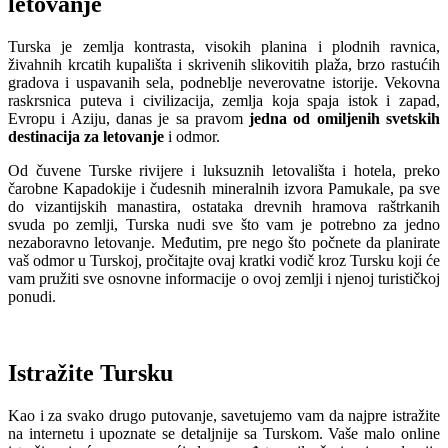
letovanje
Turska je zemlja kontrasta, visokih planina i plodnih ravnica,
živahnih krcatih kupališta i skrivenih slikovitih plaža, brzo rastućih
gradova i uspavanih sela, podneblje neverovatne istorije. Vekovna
raskrsnica puteva i civilizacija, zemlja koja spaja istok i zapad,
Evropu i Aziju, danas je sa pravom
jedna od omiljenih svetskih
destinacija za letovanje
i odmor.
Od čuvene Turske rivijere i luksuznih letovališta i hotela, preko
čarobne Kapadokije i čudesnih mineralnih izvora Pamukale, pa sve
do vizantijskih manastira, ostataka drevnih hramova raštrkanih
svuda po zemlji, Turska nudi sve što vam je potrebno za jedno
nezaboravno letovanje. Međutim, pre nego što počnete da planirate
vaš odmor u Turskoj, pročitajte ovaj kratki vodič kroz Tursku koji će
vam pružiti sve osnovne informacije o ovoj zemlji i njenoj turističkoj
ponudi.
Istražite Tursku
Kao i za svako drugo putovanje, savetujemo vam da najpre istražite
na internetu i upoznate se detaljnije sa Turskom. Vaše malo online