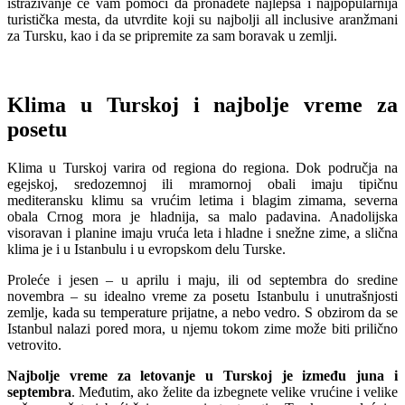
istraživanje će vam pomoći da pronađete najlepša i najpopularnija
turistička mesta, da utvrdite koji su najbolji all inclusive aranžmani
za Tursku, kao i da se pripremite za sam boravak u zemlji.
Klima u Turskoj i najbolje vreme za
posetu
Klima u Turskoj varira od regiona do regiona. Dok područja na
egejskoj, sredozemnoj ili mramornoj obali imaju tipičnu
mediteransku klimu sa vrućim letima i blagim zimama, severna
obala Crnog mora je hladnija, sa malo padavina. Anadolijska
visoravan i planine imaju vruća leta i hladne i snežne zime, a slična
klima je i u Istanbulu i u evropskom delu Turske.
Proleće i jesen – u aprilu i maju, ili od septembra do sredine
novembra – su idealno vreme za posetu Istanbulu i unutrašnjosti
zemlje, kada su temperature prijatne, a nebo vedro. S obzirom da se
Istanbul nalazi pored mora, u njemu tokom zime može biti prilično
vetrovito.
Najbolje vreme za letovanje u Turskoj je između juna i
septembra
. Međutim, ako želite da izbegnete velike vrućine i velike