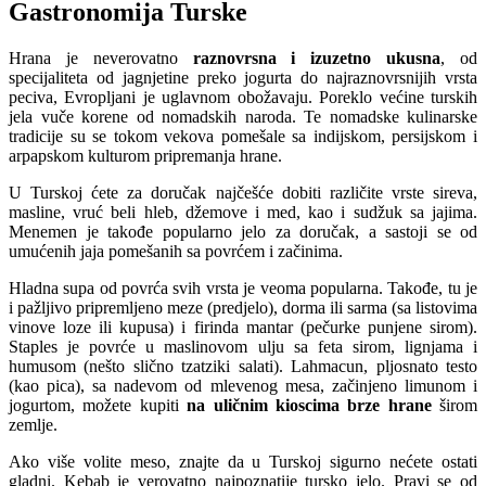
Gastronomija Turske
Hrana je neverovatno
raznovrsna i izuzetno ukusna
, od
specijaliteta od jagnjetine preko jogurta do najraznovrsnijih vrsta
peciva, Evropljani je uglavnom obožavaju. Poreklo većine turskih
jela vuče korene od nomadskih naroda. Te nomadske kulinarske
tradicije su se tokom vekova pomešale sa indijskom, persijskom i
arpapskom kulturom pripremanja hrane.
U Turskoj ćete za doručak najčešće dobiti različite vrste sireva,
masline, vruć beli hleb, džemove i med, kao i sudžuk sa jajima.
Menemen je takođe popularno jelo za doručak, a sastoji se od
umućenih jaja pomešanih sa povrćem i začinima.
Hladna supa od povrća svih vrsta je veoma popularna. Takođe, tu je
i pažljivo pripremljeno meze (predjelo), dorma ili sarma (sa listovima
vinove loze ili kupusa) i firinda mantar (pečurke punjene sirom).
Staples je povrće u maslinovom ulju sa feta sirom, lignjama i
humusom (nešto slično tzatziki salati). Lahmacun, pljosnato testo
(kao pica), sa nadevom od mlevenog mesa, začinjeno limunom i
jogurtom, možete kupiti
na uličnim kioscima brze hrane
širom
zemlje.
Ako više volite meso, znajte da u Turskoj sigurno nećete ostati
gladni. Kebab je verovatno najpoznatije tursko jelo. Pravi se od