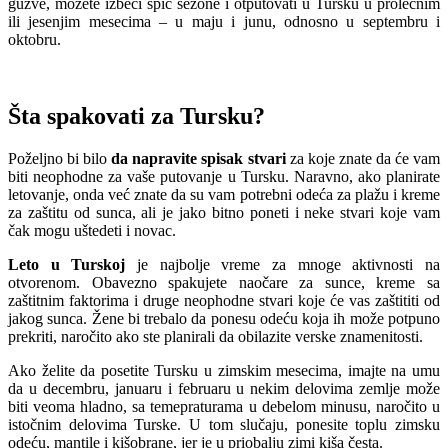
gužve, možete izbeći špic sezone i otputovati u Tursku u prolećnim
ili jesenjim mesecima – u maju i junu, odnosno u septembru i
oktobru.
Šta spakovati za Tursku?
Poželjno bi bilo
da napravite spisak stvari
za koje znate da će vam
biti neophodne za vaše putovanje u Tursku. Naravno, ako planirate
letovanje, onda već znate da su vam potrebni odeća za plažu i kreme
za zaštitu od sunca, ali je jako bitno poneti i neke stvari koje vam
čak mogu uštedeti i novac.
Leto u Turskoj
je najbolje vreme za mnoge aktivnosti na
otvorenom. Obavezno spakujete naočare za sunce, kreme sa
zaštitnim faktorima i druge neophodne stvari koje će vas zaštititi od
jakog sunca. Žene bi trebalo da ponesu odeću koja ih može potpuno
prekriti, naročito ako ste planirali da obilazite verske znamenitosti.
Ako želite da posetite Tursku u zimskim mesecima, imajte na umu
da u decembru, januaru i februaru u nekim delovima zemlje može
biti veoma hladno, sa temepraturama u debelom minusu, naročito u
istočnim delovima Turske. U tom slučaju, ponesite toplu zimsku
odeću, mantile i kišobrane, jer je u priobalju zimi kiša česta.