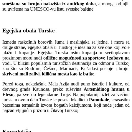
smeštana su brojna nalazišta iz antičkog doba
, a mnoga od njih
su uvrštena na UNESCO-vu listu svetske baštine.
Egejska obala Turske
Između raskošnih borovih šuma i maslinjaka sa jedne, i mora sa
druge strane, egejska obala u Turskoj je idealna za sve one koji vole
plažu i kupanje. Egejska Turska osim kupanja u svetloplavom
prozirnom moru nudi
odlične mogućnosti za sportove i zabavu na
vodi. U blizini popularnih turističkih destinacija za odmor u Turskoj
kao što su Bodrum, Češme, Marmaris, Kušadasi postoje i brojni
skriveni mali zalivi, idilična mesta kao iz bajke
.
Pored toga, nekadašnja Mala Azija nudi puno istorije i kulture, od
drevnog grada Kaunosa, preko ruševina
Artemidinog hrama u
Efesu
, pa sve do legendarne Troje. Najpopularniji izlet za većinu
turista u ovom delu Turske je poseta lokalitetu
Pamukale
, terasastim
bazenima termalnih izvora bogatih kalcijumom, koji nude jedan od
najzadivljujućih prizora u čitavoj Turskoj.
Kapadokija