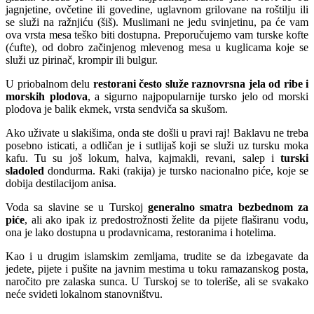
jagnjetine, ovčetine ili govedine, uglavnom grilovane na roštilju ili
se služi na ražnjiću (šiš). Muslimani ne jedu svinjetinu, pa će vam
ova vrsta mesa teško biti dostupna. Preporučujemo vam turske kofte
(ćufte), od dobro začinjenog mlevenog mesa u kuglicama koje se
služi uz pirinač, krompir ili bulgur.
U priobalnom delu
restorani često služe raznovrsna jela od ribe i
morskih plodova
, a sigurno najpopularnije tursko jelo od morski
plodova je balik ekmek, vrsta sendviča sa skušom.
Ako uživate u slakišima, onda ste došli u pravi raj! Baklavu ne treba
posebno isticati, a odličan je i sutlijaš koji se služi uz tursku moka
kafu. Tu su još lokum, halva, kajmakli, revani, salep i
turski
sladoled
dondurma. Raki (rakija) je tursko nacionalno piće, koje se
dobija destilacijom anisa.
Voda sa slavine se u Turskoj
generalno smatra bezbednom za
piće
, ali ako ipak iz predostrožnosti želite da pijete flaširanu vodu,
ona je lako dostupna u prodavnicama, restoranima i hotelima.
Kao i u drugim islamskim zemljama, trudite se da izbegavate da
jedete, pijete i pušite na javnim mestima u toku ramazanskog posta,
naročito pre zalaska sunca. U Turskoj se to toleriše, ali se svakako
neće svideti lokalnom stanovništvu.