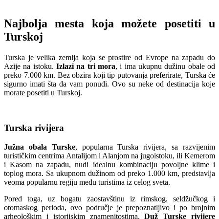
Najbolja mesta koja možete posetiti u
Turskoj
Turska je velika zemlja koja se prostire od Evrope na zapadu do
Azije na istoku.
Izlazi na tri mora
, i ima ukupnu dužinu obale od
preko 7.000 km. Bez obzira koji tip putovanja preferirate, Turska će
sigurno imati šta da vam ponudi. Ovo su neke od destinacija koje
morate posetiti u Turskoj.
Turska rivijera
Južna obala Turske
, popularna Turska rivijera, sa razvijenim
turističkim centrima Antalijom i Alanjom na jugoistoku, ili Kemerom
i Kasom na zapadu, nudi idealnu kombinaciju povoljne klime i
toplog mora. Sa ukupnom dužinom od preko 1.000 km, predstavlja
veoma popularnu regiju među turistima iz celog sveta.
Pored toga, uz bogatu zaostavštinu iz rimskog, seldžučkog i
otomaskog perioda, ovo područje je prepoznatljivo i po brojnim
arheološkim i istorijskim znamenitostima.
Duž Turske rivijere