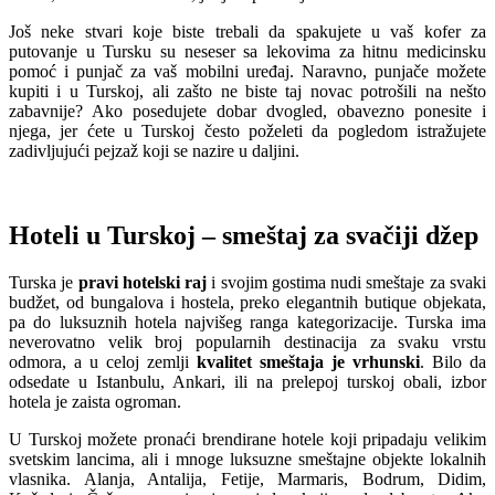
Još neke stvari koje biste trebali da spakujete u vaš kofer za
putovanje u Tursku su neseser sa lekovima za hitnu medicinsku
pomoć i punjač za vaš mobilni uređaj. Naravno, punjače možete
kupiti i u Turskoj, ali zašto ne biste taj novac potrošili na nešto
zabavnije? Ako posedujete dobar dvogled, obavezno ponesite i
njega, jer ćete u Turskoj često poželeti da pogledom istražujete
zadivljujući pejzaž koji se nazire u daljini.
Hoteli u Turskoj – smeštaj za svačiji džep
Turska je
pravi hotelski raj
i svojim gostima nudi smeštaje za svaki
budžet, od bungalova i hostela, preko elegantnih butique objekata,
pa do luksuznih hotela najvišeg ranga kategorizacije. Turska ima
neverovatno velik broj popularnih destinacija za svaku vrstu
odmora, a u celoj zemlji
kvalitet smeštaja je vrhunski
. Bilo da
odsedate u Istanbulu, Ankari, ili na prelepoj turskoj obali, izbor
hotela je zaista ogroman.
U Turskoj možete pronaći brendirane hotele koji pripadaju velikim
svetskim lancima, ali i mnoge luksuzne smeštajne objekte lokalnih
vlasnika. Alanja, Antalija, Fetije, Marmaris, Bodrum, Didim,