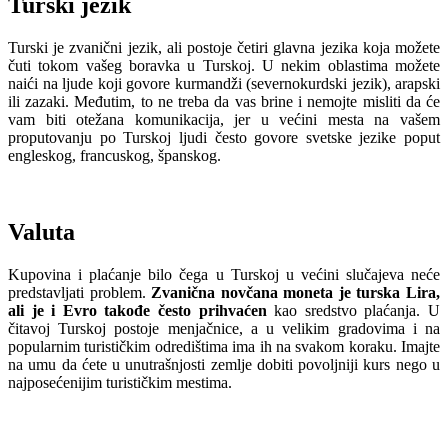
Turski jezik
Turski je zvanični jezik, ali postoje četiri glavna jezika koja možete
čuti tokom vašeg boravka u Turskoj. U nekim oblastima možete
naići na ljude koji govore kurmandži (severnokurdski jezik), arapski
ili zazaki. Međutim, to ne treba da vas brine i nemojte misliti da će
vam biti otežana komunikacija, jer u većini mesta na vašem
proputovanju po Turskoj ljudi često govore svetske jezike poput
engleskog, francuskog, španskog.
Valuta
Kupovina i plaćanje bilo čega u Turskoj u većini slučajeva neće
predstavljati problem.
Zvanična novčana moneta je turska Lira,
ali je i Evro takođe često prihvaćen
kao sredstvo plaćanja. U
čitavoj Turskoj postoje menjačnice, a u velikim gradovima i na
popularnim turističkim odredištima ima ih na svakom koraku. Imajte
na umu da ćete u unutrašnjosti zemlje dobiti povoljniji kurs nego u
najposećenijim turističkim mestima.