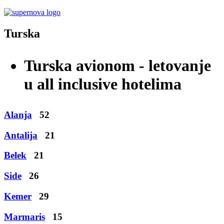
Turska
Turska avionom - letovanje
u all inclusive hotelima
Alanja
52
Antalija
21
Belek
21
Side
26
Kemer
29
Marmaris
15