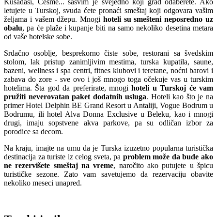
Kušadasi, Češme... sasvim je svejedno koji grad odaberete. Ako
letujete u Turskoj, svuda ćete pronaći smeštaj koji odgovara vašim
željama i vašem džepu. Mnogi
hoteli su smešteni neposredno uz
obalu
, pa će plaže i kupanje biti na samo nekoliko desetina metara
od vaše hotelske sobe.
Srdačno osoblje, besprekorno čiste sobe, restorani sa švedskim
stolom, lak pristup zanimljivim mestima, turska kupatila, saune,
bazeni, wellness i spa centri, fitnes klubovi i teretane, noćni barovi i
zabava do zore - sve ovo i još mnogo toga očekuje vas u turskim
hotelima. Šta god da preferirate, mnogi
hoteli u Turskoj će vam
pružiti neverovatan paket dodatnih usluga
. Hoteli kao što je na
primer Hotel Delphin BE Grand Resort u Antaliji, Vogue Bodrum u
Bodrumu, ili hotel Alva Donna Exclusive u Beleku, kao i mnogi
drugi, imaju sopstvene akva parkove, pa su odličan izbor za
porodice sa decom.
Na kraju, imajte na umu da je Turska izuzetno popularna turistička
destinacija za turiste iz celog sveta, pa
problem može da bude ako
ne rezervišete smeštaj na vreme
, naročito ako putujete u špicu
turističke sezone. Zato vam savetujemo da rezervaciju obavite
nekoliko meseci unapred.